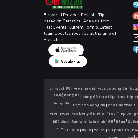
Betwizad Provides Reliable Tips
based on Statistical Analysis from
Past Events, Current Form & Latest
team Updates received at the time of
Prediction
Links :
qh88
|
kèo nhà cái
|
kết quả bóng đá
|
http
cá độ bóng đá
|
bóng đá trực tiếp
|
trực tiếp 
bóng đá
|
trực tiếp bóng đá
|
bóng đá trực t
|
|
keonhacai
kèo bóng đá hôm
Truc Tiep bong 
|
|
|
|
|
|
b52 club
Sun win
iwin club
6ff
88aa
Xoila
cuoc
|
Fun88
|
fly88
|
xoilac
|
90 phut TV
|
nh
|
|