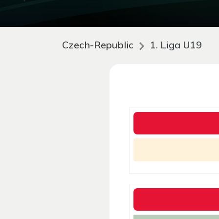
Czech-Republic
1. Liga U19