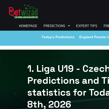
HOMEPAGE
PREDICTIONS
EXPERT TIPS
FR
Today's Predictions
England Premier 
1. Liga U19 - Cze
Predictions and T
statistics for To
8th, 2026