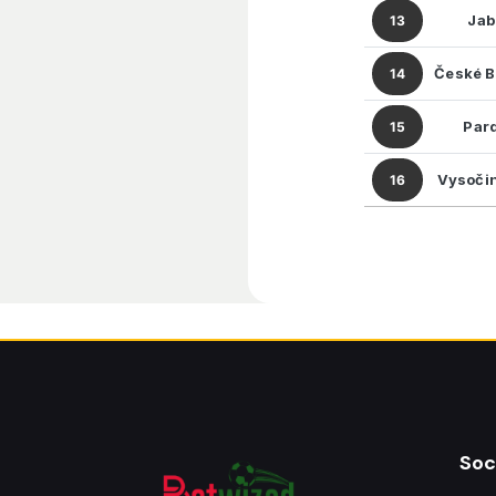
Jab
13
České B
14
Par
15
Vysočin
16
Soc