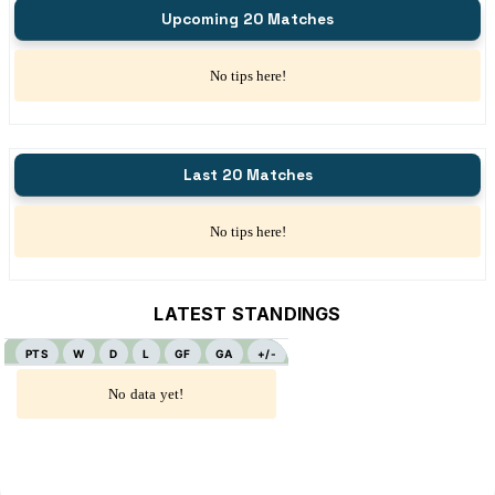
Upcoming 20 Matches
No tips here!
Last 20 Matches
No tips here!
LATEST STANDINGS
PTS
W
D
L
GF
GA
+/-
No data yet!