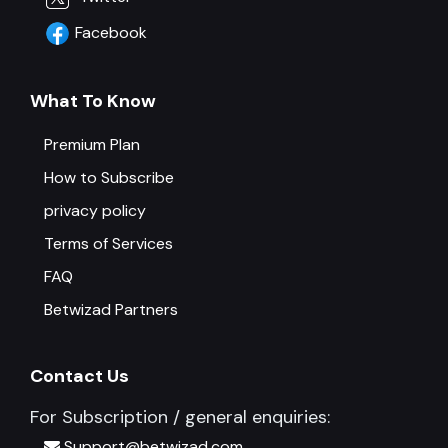
Facebook
What To Know
Premium Plan
How to Subscribe
privacy policy
Terms of Services
FAQ
Betwizad Partners
Contact Us
For Subscription / general enquiries:
Support@betwizad.com