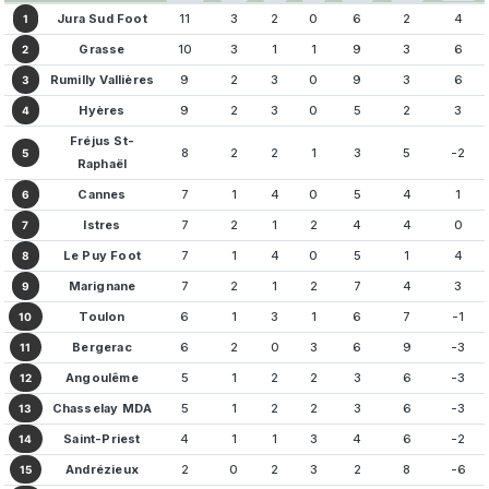
Jura Sud Foot
11
3
2
0
6
2
4
1
Grasse
10
3
1
1
9
3
6
2
Rumilly Vallières
9
2
3
0
9
3
6
3
Hyères
9
2
3
0
5
2
3
4
Fréjus St-
8
2
2
1
3
5
-2
5
Raphaël
Cannes
7
1
4
0
5
4
1
6
Istres
7
2
1
2
4
4
0
7
Le Puy Foot
7
1
4
0
5
1
4
8
Marignane
7
2
1
2
7
4
3
9
Toulon
6
1
3
1
6
7
-1
10
Bergerac
6
2
0
3
6
9
-3
11
Angoulême
5
1
2
2
3
6
-3
12
Chasselay MDA
5
1
2
2
3
6
-3
13
Saint-Priest
4
1
1
3
4
6
-2
14
Andrézieux
2
0
2
3
2
8
-6
15