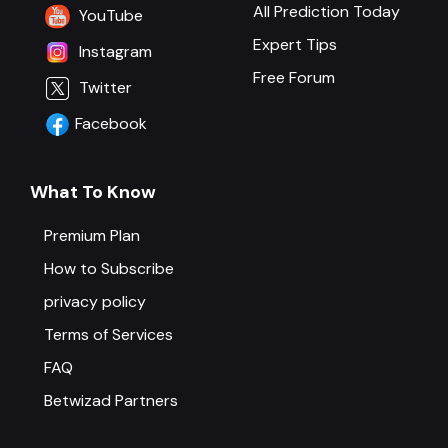
All Prediction Today
YouTube
Expert Tips
Instagram
Free Forum
Twitter
Facebook
What To Know
Premium Plan
How to Subscribe
privacy policy
Terms of Services
FAQ
Betwizad Partners