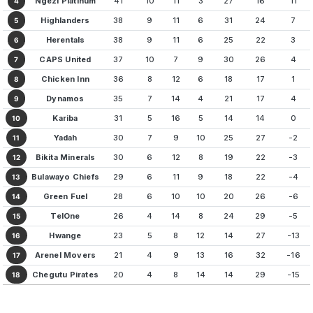
Ngezi Platinum
41
10
11
3
27
16
11
4
Highlanders
38
9
11
6
31
24
7
5
Herentals
38
9
11
6
25
22
3
6
CAPS United
37
10
7
9
30
26
4
7
Chicken Inn
36
8
12
6
18
17
1
8
Dynamos
35
7
14
4
21
17
4
9
Kariba
31
5
16
5
14
14
0
10
Yadah
30
7
9
10
25
27
-2
11
Bikita Minerals
30
6
12
8
19
22
-3
12
Bulawayo Chiefs
29
6
11
9
18
22
-4
13
Green Fuel
28
6
10
10
20
26
-6
14
TelOne
26
4
14
8
24
29
-5
15
Hwange
23
5
8
12
14
27
-13
16
Arenel Movers
21
4
9
13
16
32
-16
17
Chegutu Pirates
20
4
8
14
14
29
-15
18