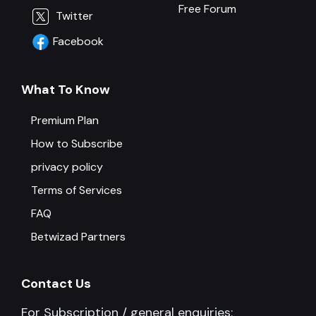
Free Forum
Twitter
Facebook
What To Know
Premium Plan
How to Subscribe
privacy policy
Terms of Services
FAQ
Betwizad Partners
Contact Us
For Subscription / general enquiries: