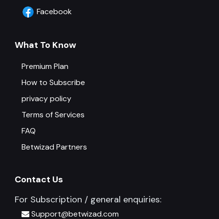
Facebook
What To Know
Premium Plan
How to Subscribe
privacy policy
Terms of Services
FAQ
Betwizad Partners
Contact Us
For Subscription / general enquiries:
Support@betwizad.com