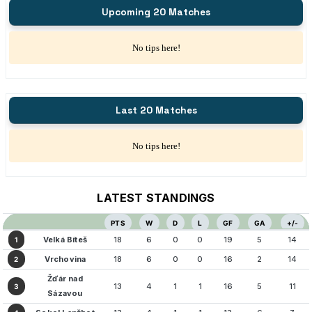
Upcoming 20 Matches
No tips here!
Last 20 Matches
No tips here!
LATEST STANDINGS
PTS
W
D
L
GF
GA
+/-
Velká Bíteš
18
6
0
0
19
5
14
1
Vrchovina
18
6
0
0
16
2
14
2
Žďár nad
13
4
1
1
16
5
11
3
Sázavou