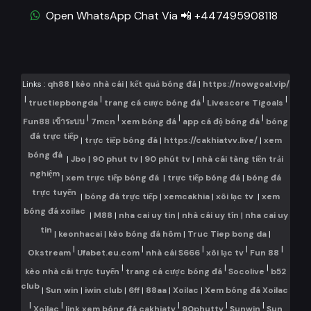
Open WhatsApp Chat Via 📲 +447495908118
Links :
qh88
|
kèo nhà cái
|
kết quả bóng đá
|
https://nowgoal.vip/
|
|
|
|
tructiepbongda
trang cá cược bóng đá
Livescore Tigoals
|
|
|
|
Fun88 เข้าระบบ
7mcn
xem bóng đá
app cá độ bóng đá
bóng
đá trực tiếp
|
trực tiếp bóng đá
|
https://cakhiatvv.live/
|
xem
bóng đá
|
Jbo
|
90 phut tv
|
90 phút tv
|
nhà cái tàng tiền trải
nghiệm
|
xem trực tiếp bóng đá
|
trực tiếp bóng đá
|
bóng đá
trực tuyến
|
bóng đá trực tiếp
|
xemcakhia
|
xôi lạc tv
|
xem
bóng đá xoilac
|
M88
|
nha cai uy tin
|
nhà cái uy tín
|
nha cai uy
tin
|
keonhacai
|
kèo bóng đá hôm
|
Truc Tiep bong da
|
|
|
|
|
|
Okstream
Ufabet.eu.com
nhà cái S666
xôi lạc tv
Fun 88
|
|
|
kèo nhà cái trực tuyến
trang cá cược bóng đá
Socolive
b52
club
|
Sun win
|
iwin club
|
6ff
|
88aa
|
Xoilac
|
Xem bóng đá Xoilac
|
|
|
|
|
Xoilac
link xem bóng đá cakhiatv
90phuttv
Sunwin
Sun