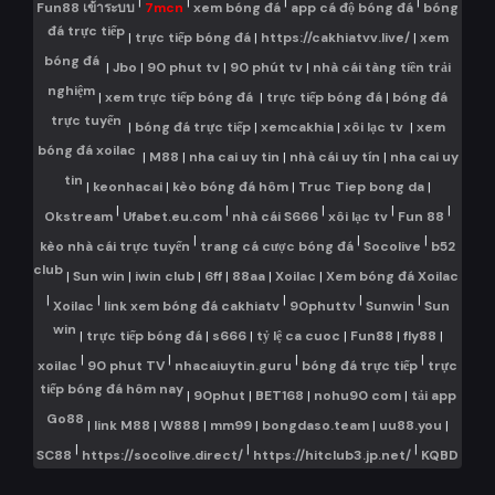
|
|
|
|
Fun88 เข้าระบบ
7mcn
xem bóng đá
app cá độ bóng đá
bóng
đá trực tiếp
|
trực tiếp bóng đá
|
https://cakhiatvv.live/
|
xem
bóng đá
|
Jbo
|
90 phut tv
|
90 phút tv
|
nhà cái tàng tiền trải
nghiệm
|
xem trực tiếp bóng đá
|
trực tiếp bóng đá
|
bóng đá
trực tuyến
|
bóng đá trực tiếp
|
xemcakhia
|
xôi lạc tv
|
xem
bóng đá xoilac
|
M88
|
nha cai uy tin
|
nhà cái uy tín
|
nha cai uy
tin
|
keonhacai
|
kèo bóng đá hôm
|
Truc Tiep bong da
|
|
|
|
|
|
Okstream
Ufabet.eu.com
nhà cái S666
xôi lạc tv
Fun 88
|
|
|
kèo nhà cái trực tuyến
trang cá cược bóng đá
Socolive
b52
club
|
Sun win
|
iwin club
|
6ff
|
88aa
|
Xoilac
|
Xem bóng đá Xoilac
|
|
|
|
|
Xoilac
link xem bóng đá cakhiatv
90phuttv
Sunwin
Sun
win
|
trực tiếp bóng đá
|
s666
|
tỷ lệ ca cuoc
|
Fun88
|
fly88
|
|
|
|
|
xoilac
90 phut TV
nhacaiuytin.guru
bóng đá trực tiếp
trực
tiếp bóng đá hôm nay
|
90phut
|
BET168
|
nohu90 com
|
tải app
Go88
|
link M88
|
W888
|
mm99
|
bongdaso.team
|
uu88.you
|
|
|
|
SC88
https://socolive.direct/
https://hitclub3.jp.net/
KQBD