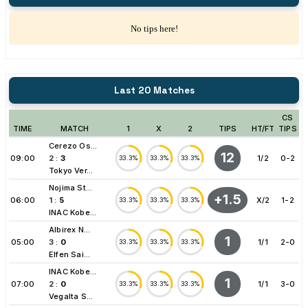
No tips here!
Last 20 Matches
CS
TIME
MATCH
1
X
2
TIPS
HT/FT
TIPS
Cerezo Os...
12
09:00
2
:
3
1/2
0-2
33.3%
33.3%
33.3%
Tokyo Ver...
Nojima St...
+1.5
06:00
1
:
5
X/2
1-2
33.3%
33.3%
33.3%
INAC Kobe...
Albirex N...
1
05:00
3
:
0
1/1
2-0
33.3%
33.3%
33.3%
Elfen Sai...
INAC Kobe...
1
07:00
2
:
0
1/1
3-0
33.3%
33.3%
33.3%
Vegalta S...