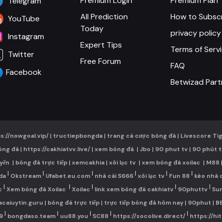
Premium Login
Premium Plan
Telegram
All Prediction
How to Subsc
YouTube
Today
privacy policy
Instagram
Expert Tips
Terms of Serv
Twitter
Free Forum
FAQ
Facebook
Betwizad Part
s://nowgoal.vip/
|
tructiepbongda
|
trang cá cược bóng đá
|
Livescore Tig
bóng đá
|
https://cakhiatvv.live/
|
xem bóng đá
|
Jbo
|
90 phut tv
|
90 phút t
uyến
|
bóng đá trực tiếp
|
xemcakhia
|
xôi lạc tv
|
xem bóng đá xoilac
|
M88
|
|
|
|
|
|
da
Okstream
Ufabet.eu.com
nhà cái S666
xôi lạc tv
Fun 88
kèo nhà c
|
|
|
|
|
c
Xem bóng đá Xoilac
Xoilac
link xem bóng đá cakhiatv
90phuttv
Su
acaiuytin.guru
|
bóng đá trực tiếp
|
trực tiếp bóng đá hôm nay
|
90phut
|
B
|
|
|
|
|
9
bongdaso.team
uu88.you
SC88
https://socolive.direct/
https://hi