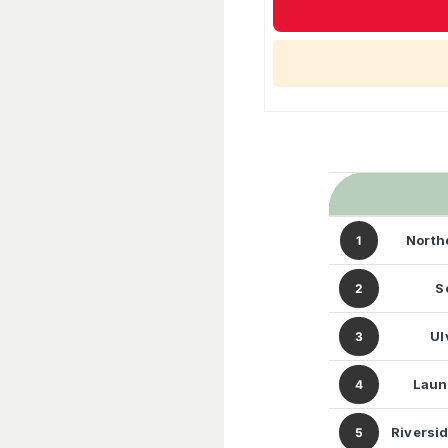
North
1
S
2
Ul
3
Laun
4
Riversi
5