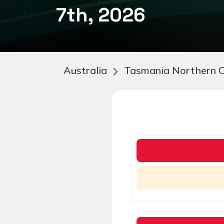
7th, 2026
Australia
Tasmania Northern 