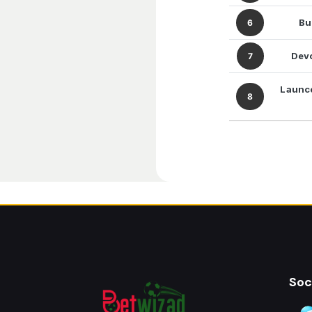
Bu
6
Dev
7
Launc
8
Soc