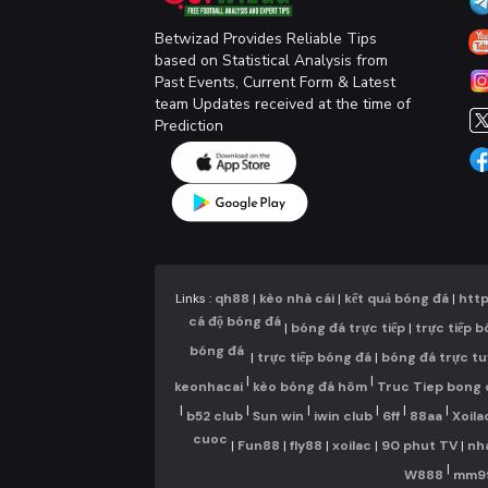
Betwizad Provides Reliable Tips
based on Statistical Analysis from
Past Events, Current Form & Latest
team Updates received at the time of
Prediction
Links :
qh88
|
kèo nhà cái
|
kết quả bóng đá
|
http
cá độ bóng đá
|
bóng đá trực tiếp
|
trực tiếp 
bóng đá
|
trực tiếp bóng đá
|
bóng đá trực t
|
|
keonhacai
kèo bóng đá hôm
Truc Tiep bong 
|
|
|
|
|
|
b52 club
Sun win
iwin club
6ff
88aa
Xoila
cuoc
|
Fun88
|
fly88
|
xoilac
|
90 phut TV
|
nh
|
W888
mm9