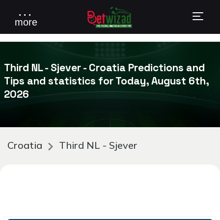
. . .
more
Third NL - Sjever - Croatia Predictions and
Tips and statistics for Today, August 6th,
2026
Croatia
Third NL - Sjever