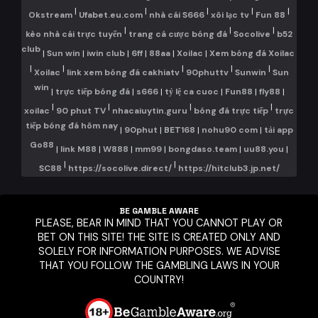
|
|
|
|
|
Okstream
Ufabet.eu.com
nhà cái S666
xôi lạc tv
Fun 88
|
|
|
kèo nhà cái trực tuyến
trang cá cược bóng đá
Socolive
b52
club
|
Sun win
|
iwin club
|
6ff
|
88aa
|
Xoilac
|
Xem bóng đá Xoilac
|
|
|
|
|
Xoilac
link xem bóng đá cakhiatv
90phuttv
Sunwin
Sun
win
|
trực tiếp bóng đá
|
s666
|
tỷ lệ ca cuoc
|
Fun88
|
fly88
|
|
|
|
|
xoilac
90 phut TV
nhacaiuytin.guru
bóng đá trực tiếp
trực
tiếp bóng đá hôm nay
|
90phut
|
BET168
|
nohu90 com
|
tải app
Go88
|
link M88
|
W888
|
mm99
|
bongdaso.team
|
uu88.you
|
|
|
SC88
https://socolive.direct/
https://hitclub3.jp.net/
BE GAMBLE AWARE
PLEASE, BEAR IN MIND THAT YOU CANNOT PLAY OR
BET ON THIS SITE! THE SITE IS CREATED ONLY AND
SOLELY FOR INFORMATION PURPOSES. WE ADVISE
THAT YOU FOLLOW THE GAMBLING LAWS IN YOUR
COUNTRY!