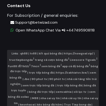
Contact Us
For Subscription / general enquiries:
Support@betwizad.com
Open WhatsApp Chat Via 📲 +447495908118
Links :
qh88
|
tv88
|
kết quả bóng đá
|
https://nowgoal.vip/
|
|
|
|
tructiepbongda
trang cá cược bóng đá
Livescore Tigoals
|
|
|
|
Fun88 เข้าระบบ
7mcn
xem bóng đá
app cá độ bóng đá
bóng
đá trực tiếp
|
trực tiếp bóng đá
|
https://cakhiatvv.live/
|
xem
bóng đá
|
Jbo
|
90 phut tv
|
90 phút tv
|
nhà cái tàng tiền trải
nghiệm
|
xem trực tiếp bóng đá
|
trực tiếp bóng đá
|
bóng đá
trực tuyến
|
bóng đá trực tiếp
|
xemcakhia
|
xôi lạc tv
|
xem
bóng đá xoilac
|
M88
|
nha cai uy tin
|
nhà cái uy tín
|
nha cai uy
tin
|
keonhacai
|
kèo bóng đá hôm
|
Truc Tiep bong da
|