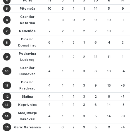
Polet
11
3
2
0
20
6
14
4
Pitomača
10
3
1
1
14
5
9
5
Graničar
9
3
0
2
9
10
-1
6
Kotoriba
Nedelišće
7
2
1
2
7
10
-3
7
Dinamo
6
1
3
1
6
4
2
8
Domašinec
Podravina
5
1
2
2
12
11
1
9
Ludbreg
Graničar
4
1
1
3
6
10
-4
10
Đurđevac
Dinamo
4
1
1
3
9
15
-6
11
Predavac
Slatina
4
1
1
3
2
9
-7
12
Koprivnica
4
1
1
3
6
14
-8
13
Medjimurje
4
1
1
3
5
14
-9
14
Cakovec
Garić Garešnica
2
0
2
3
5
9
-4
15