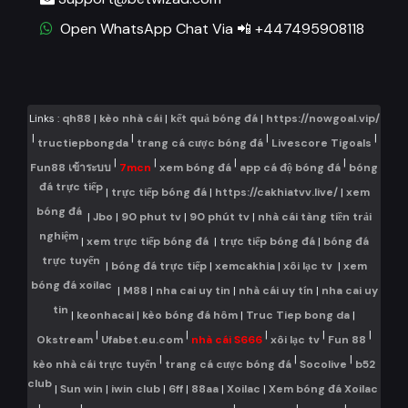
Open WhatsApp Chat Via 📲 +447495908118
Links :
qh88
|
kèo nhà cái
|
kết quả bóng đá
|
https://nowgoal.vip/
|
|
|
|
tructiepbongda
trang cá cược bóng đá
Livescore Tigoals
|
|
|
|
Fun88 เข้าระบบ
7mcn
xem bóng đá
app cá độ bóng đá
bóng
đá trực tiếp
|
trực tiếp bóng đá
|
https://cakhiatvv.live/
|
xem
bóng đá
|
Jbo
|
90 phut tv
|
90 phút tv
|
nhà cái tàng tiền trải
nghiệm
|
xem trực tiếp bóng đá
|
trực tiếp bóng đá
|
bóng đá
trực tuyến
|
bóng đá trực tiếp
|
xemcakhia
|
xôi lạc tv
|
xem
bóng đá xoilac
|
M88
|
nha cai uy tin
|
nhà cái uy tín
|
nha cai uy
tin
|
keonhacai
|
kèo bóng đá hôm
|
Truc Tiep bong da
|
|
|
|
|
|
Okstream
Ufabet.eu.com
nhà cái S666
xôi lạc tv
Fun 88
|
|
|
kèo nhà cái trực tuyến
trang cá cược bóng đá
Socolive
b52
club
|
Sun win
|
iwin club
|
6ff
|
88aa
|
Xoilac
|
Xem bóng đá Xoilac