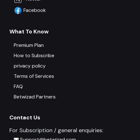
Facebook
What To Know
Premium Plan
How to Subscribe
privacy policy
Terms of Services
FAQ
Betwizad Partners
Contact Us
For Subscription / general enquiries:
Support@betwizad.com