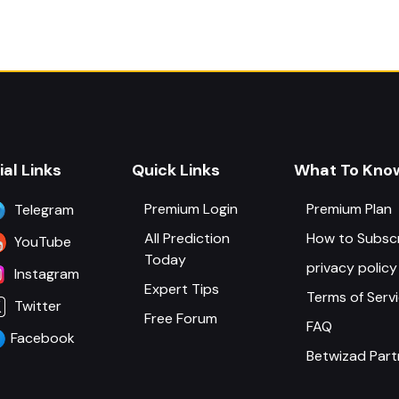
ial Links
Quick Links
What To Kno
Premium Login
Premium Plan
Telegram
All Prediction
How to Subsc
YouTube
Today
privacy policy
Instagram
Expert Tips
Terms of Serv
Twitter
Free Forum
FAQ
Facebook
Betwizad Part