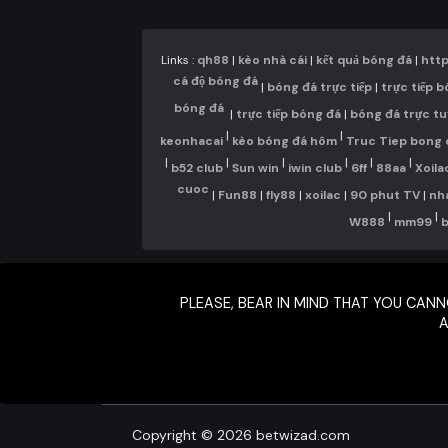
Links :
qh88
|
kèo nhà cái
|
kết quả bóng đá
|
http
cá độ bóng đá
|
bóng đá trực tiếp
|
trực tiếp 
bóng đá
|
trực tiếp bóng đá
|
bóng đá trực t
|
|
keonhacai
kèo bóng đá hôm
Truc Tiep bong 
|
|
|
|
|
|
b52 club
Sun win
iwin club
6ff
88aa
Xoila
cuoc
|
Fun88
|
fly88
|
xoilac
|
90 phut TV
|
nh
|
|
W888
mm99
PLEASE, BEAR IN MIND THAT YOU CANN
A
Copyright © 2026 betwizad.com