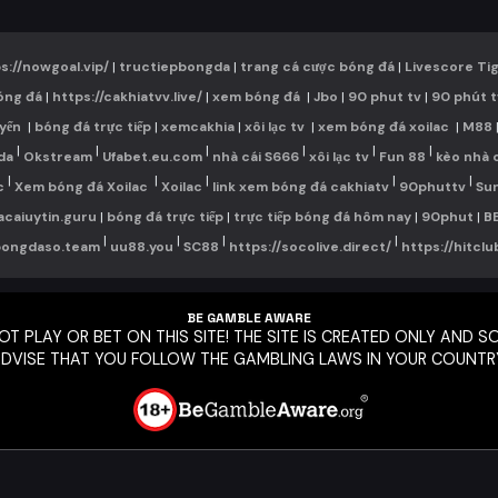
s://nowgoal.vip/
|
tructiepbongda
|
trang cá cược bóng đá
|
Livescore Tig
bóng đá
|
https://cakhiatvv.live/
|
xem bóng đá
|
Jbo
|
90 phut tv
|
90 phút t
uyến
|
bóng đá trực tiếp
|
xemcakhia
|
xôi lạc tv
|
xem bóng đá xoilac
|
M88
|
|
|
|
|
|
da
Okstream
Ufabet.eu.com
nhà cái S666
xôi lạc tv
Fun 88
kèo nhà c
|
|
|
|
|
c
Xem bóng đá Xoilac
Xoilac
link xem bóng đá cakhiatv
90phuttv
Su
acaiuytin.guru
|
bóng đá trực tiếp
|
trực tiếp bóng đá hôm nay
|
90phut
|
B
|
|
|
|
bongdaso.team
uu88.you
SC88
https://socolive.direct/
https://hitclu
BE GAMBLE AWARE
OT PLAY OR BET ON THIS SITE! THE SITE IS CREATED ONLY AND 
DVISE THAT YOU FOLLOW THE GAMBLING LAWS IN YOUR COUNTR