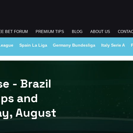
EE BET FORUM
PREMIUM TIPS
BLOG
ABOUT US
CONTAC
League
Spain La Liga
Germany Bundesliga
Italy Serie A
 - Brazil
ips and
day, August