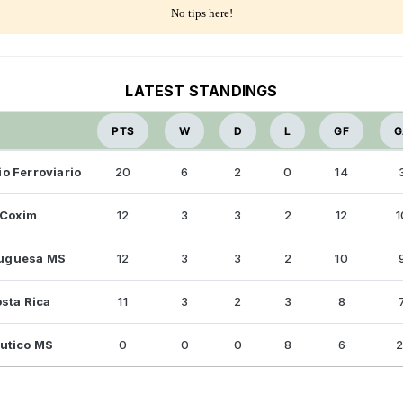
No tips here!
LATEST STANDINGS
PTS
W
D
L
GF
G
o Ferroviario
20
6
2
0
14
Coxim
12
3
3
2
12
1
uguesa MS
12
3
3
2
10
sta Rica
11
3
2
3
8
utico MS
0
0
0
8
6
2