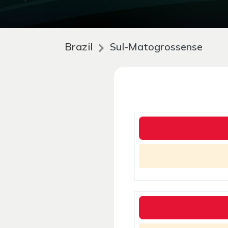
Brazil
Sul-Matogrossense