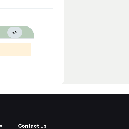
+/-
w
Contact Us