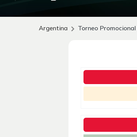
Argentina
Torneo Promocional