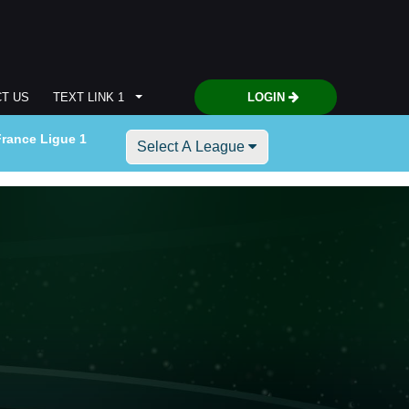
T US
TEXT LINK 1
LOGIN
France Ligue 1
Select A League