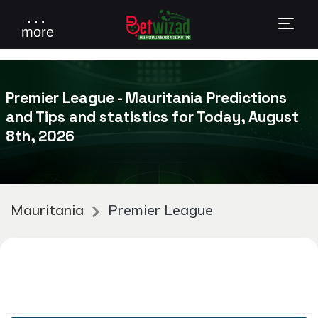
. . .
more
Premier League - Mauritania Predictions
and Tips and statistics for Today, August
8th, 2026
Mauritania
Premier League