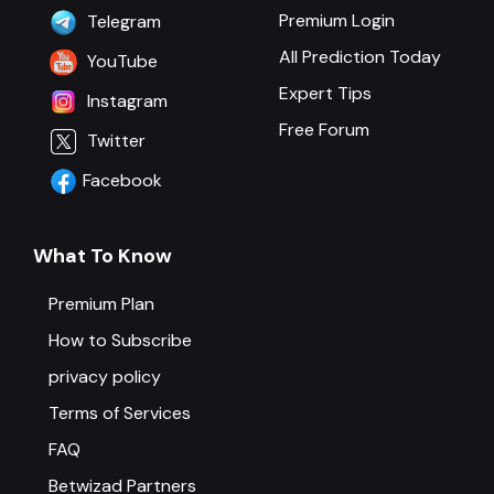
Premium Login
Telegram
All Prediction Today
YouTube
Expert Tips
Instagram
Free Forum
Twitter
Facebook
What To Know
Premium Plan
How to Subscribe
privacy policy
Terms of Services
FAQ
Betwizad Partners