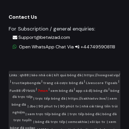
Contact Us
For Subscription / general enquiries:
Support@betwizad.com
Open WhatsApp Chat Via 📲 +447495908118
Links :
qh88
|
kèo nhà cái
|
kết quả bóng đá
|
https://nowgoal.vip/
|
|
|
|
tructiepbongda
trang cá cược bóng đá
Livescore Tigoals
|
|
|
|
Fun88 เข้าระบบ
7mcn
xem bóng đá
app cá độ bóng đá
bóng
đá trực tiếp
|
trực tiếp bóng đá
|
https://cakhiatvv.live/
|
xem
bóng đá
|
Jbo
|
90 phut tv
|
90 phút tv
|
nhà cái tàng tiền trải
nghiệm
|
xem trực tiếp bóng đá
|
trực tiếp bóng đá
|
bóng đá
trực tuyến
|
bóng đá trực tiếp
|
xemcakhia
|
xôi lạc tv
|
xem