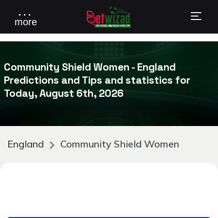
. . .
more
Community Shield Women - England
Predictions and Tips and statistics for
Today, August 6th, 2026
England
Community Shield Women