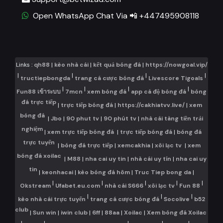
Open WhatsApp Chat Via 📲 +447495908118
Links :
qh88
|
kèo nhà cái
|
kết quả bóng đá
|
https://nowgoal.vip/
|
|
|
|
tructiepbongda
trang cá cược bóng đá
Livescore Tigoals
|
|
|
|
Fun88 เข้าระบบ
7mcn
xem bóng đá
app cá độ bóng đá
bóng
đá trực tiếp
|
trực tiếp bóng đá
|
https://cakhiatvv.live/
|
xem
bóng đá
|
Jbo
|
90 phut tv
|
90 phút tv
|
nhà cái tàng tiền trải
nghiệm
|
xem trực tiếp bóng đá
|
trực tiếp bóng đá
|
bóng đá
trực tuyến
|
bóng đá trực tiếp
|
xemcakhia
|
xôi lạc tv
|
xem
bóng đá xoilac
|
M88
|
nha cai uy tin
|
nhà cái uy tín
|
nha cai uy
tin
|
keonhacai
|
kèo bóng đá hôm
|
Truc Tiep bong da
|
|
|
|
|
|
Okstream
Ufabet.eu.com
nhà cái S666
xôi lạc tv
Fun 88
|
|
|
kèo nhà cái trực tuyến
trang cá cược bóng đá
Socolive
b52
club
|
Sun win
|
iwin club
|
6ff
|
88aa
|
Xoilac
|
Xem bóng đá Xoilac