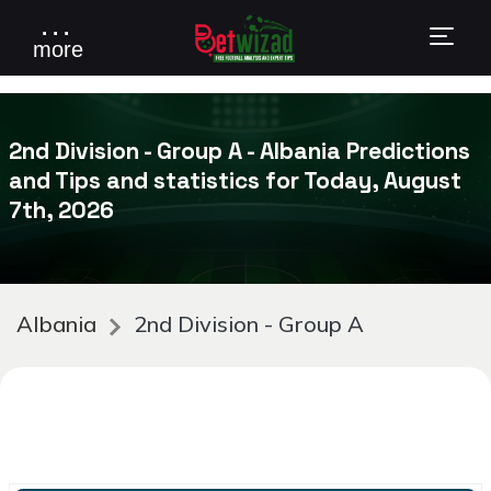
. . .
more
2nd Division - Group A - Albania Predictions
and Tips and statistics for Today, August
7th, 2026
Albania
2nd Division - Group A