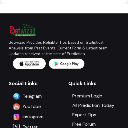
Betwizad Provides Reliable Tips based on Statistical
Analysis from Past Events, Current Form & Latest team
Updates received at the time of Prediction
Social Links
Quick Links
Premium Login
Telegram
All Prediction Today
YouTube
Expert Tips
Instagram
Free Forum
Twitter