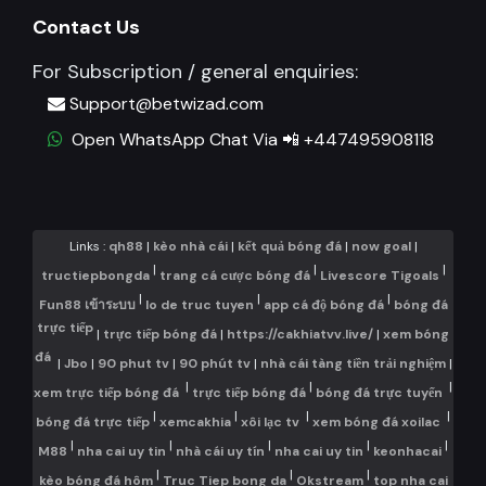
Contact Us
For Subscription / general enquiries:
Support@betwizad.com
Open WhatsApp Chat Via 📲 +447495908118
Links :
qh88
|
kèo nhà cái
|
kết quả bóng đá
|
now goal
|
|
|
|
tructiepbongda
trang cá cược bóng đá
Livescore Tigoals
|
|
|
Fun88 เข้าระบบ
lo de truc tuyen
app cá độ bóng đá
bóng đá
trực tiếp
|
trực tiếp bóng đá
|
https://cakhiatvv.live/
|
xem bóng
đá
|
Jbo
|
90 phut tv
|
90 phút tv
|
nhà cái tàng tiền trải nghiệm
|
|
|
|
xem trực tiếp bóng đá
trực tiếp bóng đá
bóng đá trực tuyến
|
|
|
|
bóng đá trực tiếp
xemcakhia
xôi lạc tv
xem bóng đá xoilac
|
|
|
|
|
M88
nha cai uy tin
nhà cái uy tín
nha cai uy tin
keonhacai
|
|
|
kèo bóng đá hôm
Truc Tiep bong da
Okstream
top nha cai