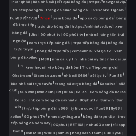
Links :
qh88
|
kèo nhà cái
|
kết quả bóng đá
|
https://nowgoal.vip/
|
|
|
|
tructiepbongda
trang cá cược bóng đá
Livescore Tigoals
|
|
|
|
Fun88 เข้าระบบ
7mcn
xem bóng đá
app cá độ bóng đá
bóng
đá trực tiếp
|
trực tiếp bóng đá
|
https://cakhiatvv.live/
|
xem
bóng đá
|
Jbo
|
90 phut tv
|
90 phút tv
|
nhà cái tàng tiền trải
nghiệm
|
xem trực tiếp bóng đá
|
trực tiếp bóng đá
|
bóng đá
trực tuyến
|
bóng đá trực tiếp
|
xemcakhia
|
xôi lạc tv
|
xem
bóng đá xoilac
|
M88
|
nha cai uy tin
|
nhà cái uy tín
|
nha cai uy
tin
|
keonhacai
|
kèo bóng đá hôm
|
Truc Tiep bong da
|
|
|
|
|
|
Okstream
Ufabet.eu.com
nhà cái S666
xôi lạc tv
Fun 88
|
|
|
kèo nhà cái trực tuyến
trang cá cược bóng đá
Socolive
b52
club
|
Sun win
|
iwin club
|
6ff
|
88aa
|
Xoilac
|
Xem bóng đá Xoilac
|
|
|
|
|
Xoilac
link xem bóng đá cakhiatv
90phuttv
Sunwin
Sun
win
|
trực tiếp bóng đá
|
s666
|
tỷ lệ ca cuoc
|
Fun88
|
fly88
|
|
|
|
|
xoilac
90 phut TV
nhacaiuytin.guru
bóng đá trực tiếp
trực
tiếp bóng đá hôm nay
|
90phut
|
BET168
|
nohu90 com
|
tải app
Go88
|
link M88
|
W888
|
mm99
|
bongdaso.team
|
uu88.you
|