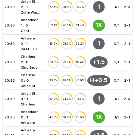
Union St....
1
20:30
2
:
1
1/1
2-0
70.5%
18.8%
10.7%
Zulte War...
Anderlech...
1X
20:30
1
:
0
X/1
2-1
52.1%
26.5%
21.4%
Gent
Antwerp
1
20:30
2
:
1
X/1
2-1
46.5%
28.3%
25.2%
RAAL La L...
Charleroi
+1.5
20:30
2
:
0
2/1
2-1
23.0%
26.7%
50.4%
Club Brug...
Charleroi
H+0.5
20:30
0
:
0
X/1
2-1
25.5%
28.7%
45.9%
Union St....
Union St....
1
20:30
4
:
1
1/1
2-0
59.9%
24.3%
15.8%
Charleroi
Anderlech...
1X
20:30
0
:
1
1/1
2-1
48.3%
26.2%
25.5%
Antwerp
Antwerp