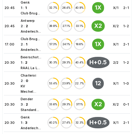
Genk
1X
20:45
1
:
1
X/1
2-1
32.7%
26.4%
40.9%
Club Brug...
Antwerp
X2
20:45
2
:
2
X/2
1-2
39.8%
27.1%
33.1%
Anderlech...
Club Brug...
1X
17:00
2
:
1
X/1
2-1
57.3%
24.1%
18.6%
Anderlech...
Beerschot...
H+0.5
20:30
1
:
2
2/2
1-2
30.3%
29.3%
40.4%
RAAL La L...
Charleroi
2
:
0
12
20:30
X/1
1-0
53.4%
23.9%
22.7%
KV
Mechel...
Dender
X2
20:30
3
:
2
X/2
0-1
33.6%
29.3%
37.1%
Standard...
Genk
H+0.5
20:30
1
:
3
X/1
2-1
40.2%
27.4%
32.3%
Anderlech...