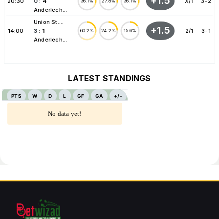
+1.5
20:30
0
:
4
X/1
3-2
36.1%
27.8%
36.1%
Anderlech...
Union St....
+1.5
14:00
3
:
1
2/1
3-1
60.2%
24.2%
15.6%
Anderlech...
LATEST STANDINGS
PTS
W
D
L
GF
GA
+/-
No data yet!