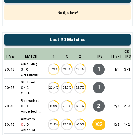
No tips here!
Last 20 Matches
CS
TIME
MATCH
1
X
2
TIPS
HT/FT
TIPS
Club Brug...
1
20:45
3
:
0
1/1
3-1
67.9%
19.1%
13.0%
OH Leuven
St. Truid...
1
20:45
0
:
4
22.4%
24.9%
52.7%
Genk
Beerschot...
2
20:30
0
:
1
2/2
2-3
18.9%
21.9%
59.1%
Anderlech...
Antwerp
X2
20:45
0
:
0
X/2
1-2
32.7%
27.3%
40.0%
Union St....