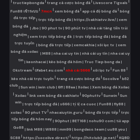
|
|
|
|
tructiepbongda
trang cá cược bóng đá
Livescore Tigoals
|
|
|
|
Fun88 เข้าระบบ
7mcn
xem bóng đá
app cá độ bóng đá
bóng
đá trực tiếp
|
trực tiếp bóng đá
|
https://cakhiatvv.live/
|
xem
bóng đá
|
Jbo
|
90 phut tv
|
90 phút tv
|
nhà cái tàng tiền trải
nghiệm
|
xem trực tiếp bóng đá
|
trực tiếp bóng đá
|
bóng đá
trực tuyến
|
bóng đá trực tiếp
|
xemcakhia
|
xôi lạc tv
|
xem
bóng đá xoilac
|
M88
|
nha cai uy tin
|
nhà cái uy tín
|
nha cai uy
tin
|
keonhacai
|
kèo bóng đá hôm
|
Truc Tiep bong da
|
|
|
|
|
|
Okstream
Ufabet.eu.com
nhà cái S666
xôi lạc tv
Fun 88
|
|
|
kèo nhà cái trực tuyến
trang cá cược bóng đá
Socolive
b52
club
|
Sun win
|
iwin club
|
6ff
|
88aa
|
Xoilac
|
Xem bóng đá Xoilac
|
|
|
|
|
Xoilac
link xem bóng đá cakhiatv
90phuttv
Sunwin
Sun
win
|
trực tiếp bóng đá
|
s666
|
tỷ lệ ca cuoc
|
Fun88
|
fly88
|
|
|
|
|
xoilac
90 phut TV
nhacaiuytin.guru
bóng đá trực tiếp
trực
tiếp bóng đá hôm nay
|
90phut
|
BET168
|
nohu90 com
|
tải app
Go88
|
link M88
|
W888
|
mm99
|
bongdaso.team
|
uu88.you
|
|
|
|
SC88
https://socolive.direct/
https://hitclub3.jp.net/
KQBD