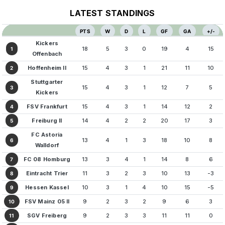
LATEST STANDINGS
PTS
W
D
L
GF
GA
+/-
Kickers
18
5
3
0
19
4
15
1
Offenbach
Hoffenheim II
15
4
3
1
21
11
10
2
Stuttgarter
15
4
3
1
12
7
5
3
Kickers
FSV Frankfurt
15
4
3
1
14
12
2
4
Freiburg II
14
4
2
2
20
17
3
5
FC Astoria
13
4
1
3
18
10
8
6
Walldorf
FC 08 Homburg
13
3
4
1
14
8
6
7
Eintracht Trier
11
3
2
3
10
13
-3
8
Hessen Kassel
10
3
1
4
10
15
-5
9
FSV Mainz 05 II
9
2
3
2
9
6
3
10
SGV Freiberg
9
2
3
3
11
11
0
11