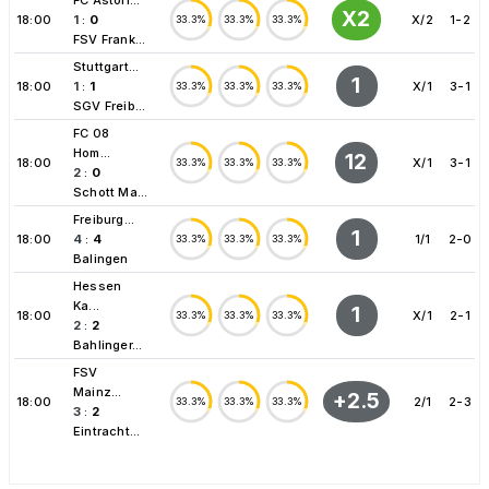
X2
18:00
1
:
0
X/2
1-2
33.3%
33.3%
33.3%
FSV Frank...
Stuttgart...
1
18:00
1
:
1
X/1
3-1
33.3%
33.3%
33.3%
SGV Freib...
FC 08
Hom...
12
18:00
X/1
3-1
33.3%
33.3%
33.3%
2
:
0
Schott Ma...
Freiburg...
1
18:00
4
:
4
1/1
2-0
33.3%
33.3%
33.3%
Balingen
Hessen
Ka...
1
18:00
X/1
2-1
33.3%
33.3%
33.3%
2
:
2
Bahlinger...
FSV
Mainz...
+2.5
18:00
2/1
2-3
33.3%
33.3%
33.3%
3
:
2
Eintracht...