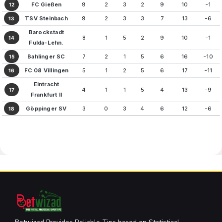
FC Gießen
9
2
3
2
9
10
-1
12
TSV Steinbach
9
2
3
3
7
13
-6
13
Barockstadt
8
1
5
2
9
10
-1
14
Fulda-Lehn.
Bahlinger SC
7
2
1
5
6
16
-10
15
FC 08 Villingen
5
1
2
5
6
17
-11
16
Eintracht
4
1
1
5
4
13
-9
17
Frankfurt II
Göppinger SV
3
0
3
4
6
12
-6
18