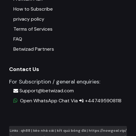
How to Subscribe
privacy policy
Terms of Services
FAQ
Betwizad Partners
Contact Us
For Subscription / general enquiries:
Support@betwizad.com
Open WhatsApp Chat Via 📲 +447495908118
Links :
qh88
|
kèo nhà cái
|
kết quả bóng đá
|
https://nowgoal.vip/