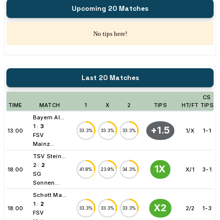
Upcoming 20 Matches
No tips here!
Last 20 Matches
CS
TIME
MATCH
1
X
2
TIPS
HT/FT
TIPS
Bayern Al...
1
:
3
+1.5
13:00
1/X
1-1
33.3%
33.3%
33.3%
FSV
Mainz...
TSV Stein...
2
:
2
1X
18:00
X/1
3-1
41.8%
23.9%
34.3%
SG
Sonnen...
Schott Ma...
1
:
2
X2
18:00
2/2
1-3
33.3%
33.3%
33.3%
FSV