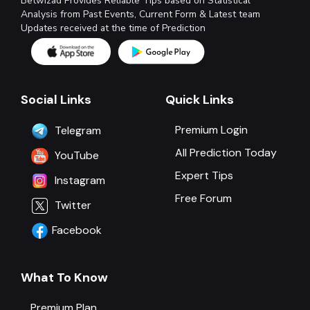
Betwizad Provides Reliable Tips based on Statistical
Analysis from Past Events, Current Form & Latest team
Updates received at the time of Prediction
Social Links
Quick Links
Premium Login
Telegram
All Prediction Today
YouTube
Expert Tips
Instagram
Free Forum
Twitter
Facebook
What To Know
Premium Plan