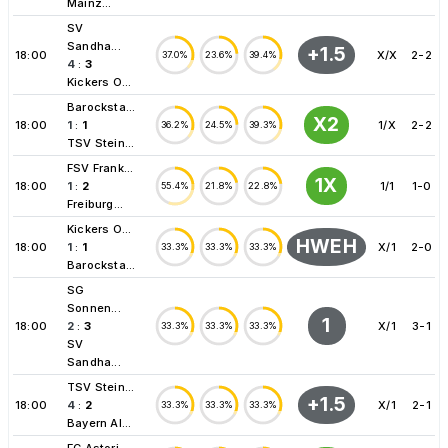
Mainz...
SV
Sandha...
+1.5
18:00
X/X
2-2
37.0%
23.6%
39.4%
4
:
3
Kickers O...
Barocksta...
X2
18:00
1
:
1
1/X
2-2
36.2%
24.5%
39.3%
TSV Stein...
FSV Frank...
1X
18:00
1
:
2
1/1
1-0
55.4%
21.8%
22.8%
Freiburg...
Kickers O...
HWEH
18:00
1
:
1
X/1
2-0
33.3%
33.3%
33.3%
Barocksta...
SG
Sonnen...
1
18:00
2
:
3
X/1
3-1
33.3%
33.3%
33.3%
SV
Sandha...
TSV Stein...
+1.5
18:00
4
:
2
X/1
2-1
33.3%
33.3%
33.3%
Bayern Al...
FC Astori...