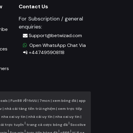
w
Contact Us
For Subscription / general
enquiries:
ribe
Support@betwizad.com
Open WhatsApp Chat Via
ices
📲 +447495908118
ners
oals
|
Fun88 เข้าระบบ
|
7mcn
|
xem bóng đá
|
app
v
|
nhà cái tàng tiền trải nghiệm
|
xem trực tiếp
|
nha cai uy tin
|
nhà cái uy tín
|
nha cai uy tin
|
|
|
ái trực tuyến
trang cá cược bóng đá
Socolive
|
|
|
|
nwin
Sun win
trực tiếp bóng đá
s666
tỷ lệ ca