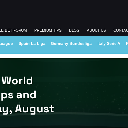
EE BET FORUM
PREMIUM TIPS
BLOG
ABOUT US
CONTAC
League
Spain La Liga
Germany Bundesliga
Italy Serie A
 World
ips and
day, August