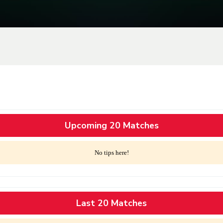
Upcoming 20 Matches
No tips here!
Last 20 Matches