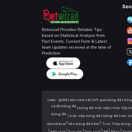
Soc
Betwizad Provides Reliable Tips
based on Statistical Analysis from
Past Events, Current Form & Latest
team Updates received at the time of
Prediction
Links :
qh88
|
kèo nhà cái
|
kết quả bóng đá
|
http
cá độ bóng đá
|
bóng đá trực tiếp
|
trực tiếp 
bóng đá
|
trực tiếp bóng đá
|
bóng đá trực t
|
|
keonhacai
kèo bóng đá hôm
Truc Tiep bong 
|
|
|
|
|
|
b52 club
Sun win
iwin club
6ff
88aa
Xoila