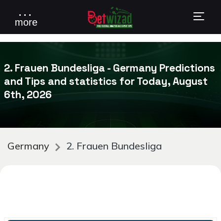
. . .
more
2. Frauen Bundesliga - Germany Predictions
and Tips and statistics for Today, August
6th, 2026
Germany
2. Frauen Bundesliga