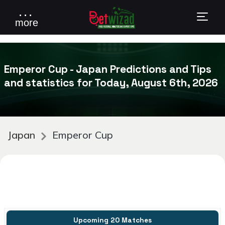
. . .
more
Emperor Cup - Japan Predictions and Tips
and statistics for Today, August 6th, 2026
Japan
Emperor Cup
Upcoming 20 Matches