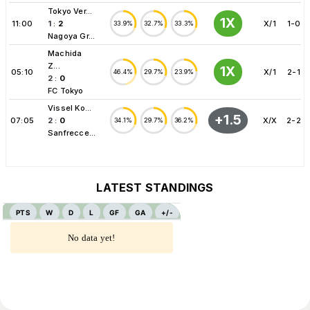
Tokyo Ver...
1X
11:00
1
:
2
X/1
1-0
33.9%
32.7%
33.3%
Nagoya Gr...
Machida
Z...
1X
05:10
X/1
2-1
46.4%
29.7%
23.9%
2
:
0
FC Tokyo
Vissel Ko...
+1.5
07:05
2
:
0
X/X
2-2
34.1%
29.7%
36.2%
Sanfrecce...
LATEST STANDINGS
PTS
W
D
L
GF
GA
+/-
No data yet!