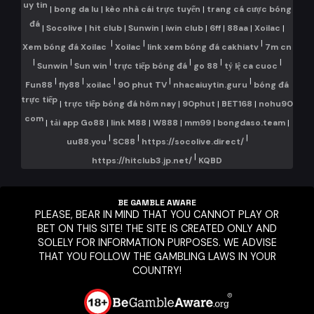
uy tin
|
bong da lu
|
kèo nhà cái trực tuyến
|
trang cá cược bóng
đá
|
Socolive
|
hit club
|
Sunwin
|
iwin club
|
6ff
|
88aa
|
Xoilac
|
|
|
|
Xem bóng đá Xoilac
Xoilac
link xem bóng đá cakhiatv
7m cn
|
|
|
|
|
|
Sunwin
Sun win
trực tiếp bóng đá
go 88
tỷ lệ ca cuoc
|
|
|
|
|
Fun88
fly88
xoilac
90 phut TV
nhacaiuytin.guru
bóng đá
trực tiếp
|
trực tiếp bóng đá hôm nay
|
90phut
|
BET168
|
nohu90
com
|
tải app Go88
|
link M88
|
W888
|
mm99
|
bongdaso.team
|
|
|
|
uu88.you
SC88
https://socolive.direct/
|
https://hitclub3.jp.net/
KQBD
BE GAMBLE AWARE
PLEASE, BEAR IN MIND THAT YOU CANNOT PLAY OR
BET ON THIS SITE! THE SITE IS CREATED ONLY AND
SOLELY FOR INFORMATION PURPOSES. WE ADVISE
THAT YOU FOLLOW THE GAMBLING LAWS IN YOUR
COUNTRY!