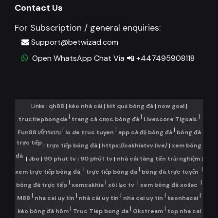
Contact Us
For Subscription / general enquiries:
Support@betwizad.com
Open WhatsApp Chat Via 📲 +447495908118
Links :
qh88
|
kèo nhà cái
|
kết quả bóng đá
|
now goal
|
|
|
|
tructiepbongda
trang cá cược bóng đá
Livescore Tigoals
|
|
|
Fun88 เข้าระบบ
lo de truc tuyen
app cá độ bóng đá
bóng đá
trực tiếp
|
trực tiếp bóng đá
|
https://cakhiatvv.live/
|
xem bóng
đá
|
Jbo
|
90 phut tv
|
90 phút tv
|
nhà cái tàng tiền trải nghiệm
|
|
|
|
xem trực tiếp bóng đá
trực tiếp bóng đá
bóng đá trực tuyến
|
|
|
|
bóng đá trực tiếp
xemcakhia
xôi lạc tv
xem bóng đá xoilac
|
|
|
|
|
M88
nha cai uy tin
nhà cái uy tín
nha cai uy tin
keonhacai
|
|
|
kèo bóng đá hôm
Truc Tiep bong da
Okstream
top nha cai