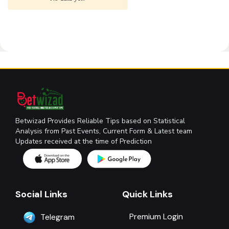
Betwizad Provides Reliable Tips based on Statistical
Analysis from Past Events, Current Form & Latest team
Updates received at the time of Prediction
Social Links
Quick Links
Premium Login
Telegram