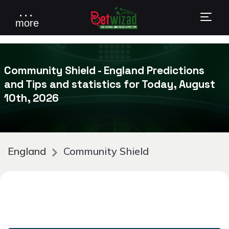
. . .
more
Community Shield - England Predictions
and Tips and statistics for Today, August
10th, 2026
England
Community Shield