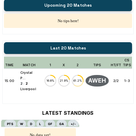
Upcoming 20 Matches
No tips here!
Last 20 Matches
CS
TIME
MATCH
1
X
2
TIPS
HT/FT
TIPS
Crystal
P...
AWEH
15:00
2/2
1-3
16.8%
21.9%
61.2%
2
:
2
Liverpool
LATEST STANDINGS
PTS
W
D
L
GF
GA
+/-
No data yet!