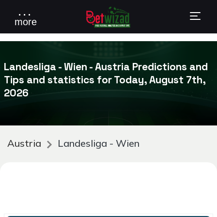
. . .
more
Landesliga - Wien - Austria Predictions and
Tips and statistics for Today, August 7th,
2026
Austria
Landesliga - Wien