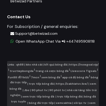
Betwizad Partners
Contact Us
For Subscription / general enquiries:
Support@betwizad.com
Open WhatsApp Chat Via 📲 +447495908118
Links :
qh88
|
kèo nhà cái
|
kết quả bóng đá
|
https://nowgoal.vip/
|
|
|
|
tructiepbongda
trang cá cược bóng đá
Livescore Tigoals
|
|
|
|
Fun88 เข้าระบบ
7mcn
xem bóng đá
app cá độ bóng đá
bóng
đá trực tiếp
|
trực tiếp bóng đá
|
https://cakhiatvv.live/
|
xem
bóng đá
|
Jbo
|
90 phut tv
|
90 phút tv
|
nhà cái tàng tiền trải
nghiệm
|
xem trực tiếp bóng đá
|
trực tiếp bóng đá
|
bóng đá
trực tuyến
|
bóng đá trực tiếp
|
xemcakhia
|
xôi lạc tv
|
xem