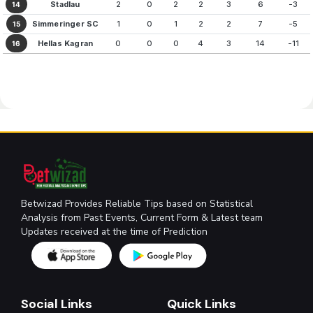
Stadlau
2
0
2
2
3
6
-3
14
Simmeringer SC
1
0
1
2
2
7
-5
15
Hellas Kagran
0
0
0
4
3
14
-11
16
Betwizad Provides Reliable Tips based on Statistical
Analysis from Past Events, Current Form & Latest team
Updates received at the time of Prediction
Social Links
Quick Links