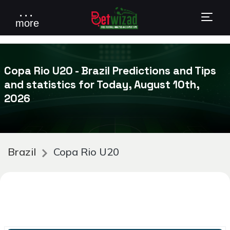
. . .
more
Copa Rio U20 - Brazil Predictions and Tips
and statistics for Today, August 10th,
2026
Brazil
Copa Rio U20