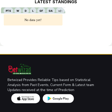
LATEST STANDINGS
PTS
W
D
L
GF
GA
+/-
No data yet!
Betwizad Provides Reliable Tips based on Statistical
Analysis from Past Events, Current Form & Latest team
Updates received at the time of Prediction