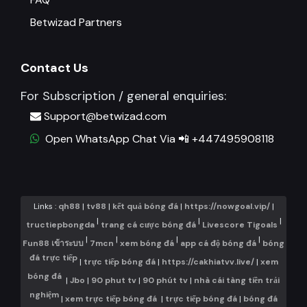
Betwizad Partners
Contact Us
For Subscription / general enquiries:
Support@betwizad.com
Open WhatsApp Chat Via 📲 +447495908118
Links :
qh88
|
tv88
|
kết quả bóng đá
|
https://nowgoal.vip/
|
|
|
|
tructiepbongda
trang cá cược bóng đá
Livescore Tigoals
|
|
|
|
Fun88 เข้าระบบ
7mcn
xem bóng đá
app cá độ bóng đá
bóng
đá trực tiếp
|
trực tiếp bóng đá
|
https://cakhiatvv.live/
|
xem
bóng đá
|
Jbo
|
90 phut tv
|
90 phút tv
|
nhà cái tàng tiền trải
nghiệm
|
xem trực tiếp bóng đá
|
trực tiếp bóng đá
|
bóng đá