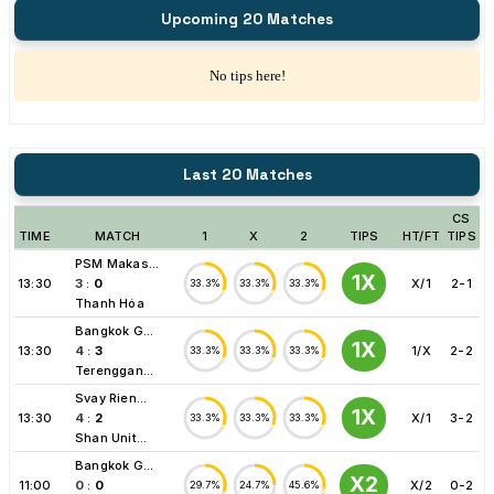
Upcoming 20 Matches
No tips here!
Last 20 Matches
CS
TIME
MATCH
1
X
2
TIPS
HT/FT
TIPS
PSM Makas...
1X
13:30
3
:
0
X/1
2-1
33.3%
33.3%
33.3%
Thanh Hóa
Bangkok G...
1X
13:30
4
:
3
1/X
2-2
33.3%
33.3%
33.3%
Terenggan...
Svay Rien...
1X
13:30
4
:
2
X/1
3-2
33.3%
33.3%
33.3%
Shan Unit...
Bangkok G...
X2
11:00
0
:
0
X/2
0-2
29.7%
24.7%
45.6%