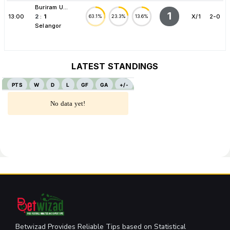
Buriram U...
1
13:00
2
:
1
X/1
2-0
63.1%
23.3%
13.6%
Selangor
LATEST STANDINGS
PTS
W
D
L
GF
GA
+/-
No data yet!
Betwizad Provides Reliable Tips based on Statistical