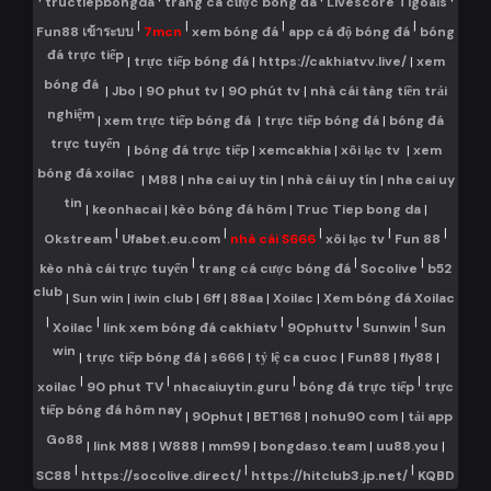
|
|
|
|
tructiepbongda
trang cá cược bóng đá
Livescore Tigoals
|
|
|
|
Fun88 เข้าระบบ
7mcn
xem bóng đá
app cá độ bóng đá
bóng
đá trực tiếp
|
trực tiếp bóng đá
|
https://cakhiatvv.live/
|
xem
bóng đá
|
Jbo
|
90 phut tv
|
90 phút tv
|
nhà cái tàng tiền trải
nghiệm
|
xem trực tiếp bóng đá
|
trực tiếp bóng đá
|
bóng đá
trực tuyến
|
bóng đá trực tiếp
|
xemcakhia
|
xôi lạc tv
|
xem
bóng đá xoilac
|
M88
|
nha cai uy tin
|
nhà cái uy tín
|
nha cai uy
tin
|
keonhacai
|
kèo bóng đá hôm
|
Truc Tiep bong da
|
|
|
|
|
|
Okstream
Ufabet.eu.com
nhà cái S666
xôi lạc tv
Fun 88
|
|
|
kèo nhà cái trực tuyến
trang cá cược bóng đá
Socolive
b52
club
|
Sun win
|
iwin club
|
6ff
|
88aa
|
Xoilac
|
Xem bóng đá Xoilac
|
|
|
|
|
Xoilac
link xem bóng đá cakhiatv
90phuttv
Sunwin
Sun
win
|
trực tiếp bóng đá
|
s666
|
tỷ lệ ca cuoc
|
Fun88
|
fly88
|
|
|
|
|
xoilac
90 phut TV
nhacaiuytin.guru
bóng đá trực tiếp
trực
tiếp bóng đá hôm nay
|
90phut
|
BET168
|
nohu90 com
|
tải app
Go88
|
link M88
|
W888
|
mm99
|
bongdaso.team
|
uu88.you
|
|
|
|
SC88
https://socolive.direct/
https://hitclub3.jp.net/
KQBD