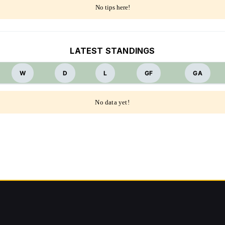
No tips here!
LATEST STANDINGS
W
D
L
GF
GA
No data yet!