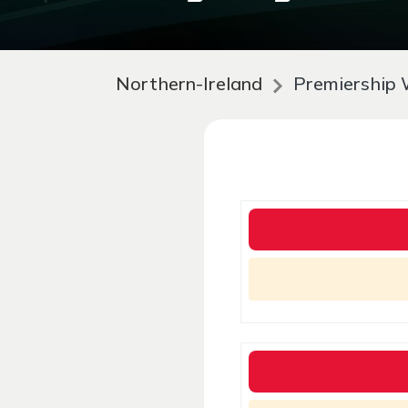
Northern-Ireland
Premiership