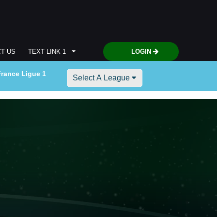
T US
TEXT LINK 1
LOGIN
France Ligue 1
Select A League