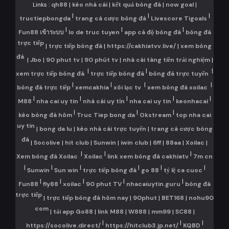
Links :
qh88
|
kèo nhà cái
|
kết quả bóng đá
|
now goal
|
|
|
|
tructiepbongda
trang cá cược bóng đá
Livescore Tigoals
|
|
|
Fun88 เข้าระบบ
lo de truc tuyen
app cá độ bóng đá
bóng đá
trực tiếp
|
trực tiếp bóng đá
|
https://cakhiatvv.live/
|
xem bóng
đá
|
Jbo
|
90 phut tv
|
90 phút tv
|
nhà cái tàng tiền trải nghiệm
|
|
|
|
xem trực tiếp bóng đá
trực tiếp bóng đá
bóng đá trực tuyến
|
|
|
|
bóng đá trực tiếp
xemcakhia
xôi lạc tv
xem bóng đá xoilac
|
|
|
|
|
M88
nha cai uy tin
nhà cái uy tín
nha cai uy tin
keonhacai
|
|
|
kèo bóng đá hôm
Truc Tiep bong da
Okstream
top nha cai
uy tin
|
bong da lu
|
kèo nhà cái trực tuyến
|
trang cá cược bóng
đá
|
Socolive
|
hit club
|
Sunwin
|
iwin club
|
6ff
|
88aa
|
Xoilac
|
|
|
|
Xem bóng đá Xoilac
Xoilac
link xem bóng đá cakhiatv
7m cn
|
|
|
|
|
|
Sunwin
Sun win
trực tiếp bóng đá
go 88
tỷ lệ ca cuoc
|
|
|
|
|
Fun88
fly88
xoilac
90 phut TV
nhacaiuytin.guru
bóng đá
trực tiếp
|
trực tiếp bóng đá hôm nay
|
90phut
|
BET168
|
nohu90
com
|
tải app Go88
|
link M88
|
W888
|
mm99
|
SC88
|
|
|
|
https://socolive.direct/
https://hitclub3.jp.net/
KQBD