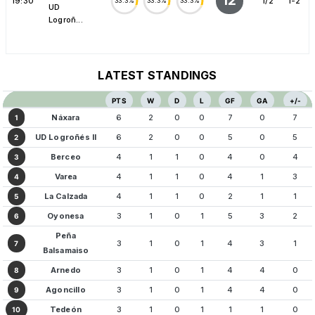
12
19:30
1/2
1-2
UD
Logroñ...
LATEST STANDINGS
PTS
W
D
L
GF
GA
+/-
Náxara
6
2
0
0
7
0
7
1
UD Logroñés II
6
2
0
0
5
0
5
2
Berceo
4
1
1
0
4
0
4
3
Varea
4
1
1
0
4
1
3
4
La Calzada
4
1
1
0
2
1
1
5
Oyonesa
3
1
0
1
5
3
2
6
Peña
3
1
0
1
4
3
1
7
Balsamaiso
Arnedo
3
1
0
1
4
4
0
8
Agoncillo
3
1
0
1
4
4
0
9
Tedeón
3
1
0
1
1
1
0
10