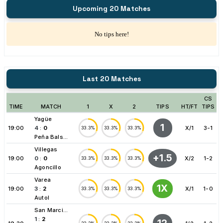
Upcoming 20 Matches
No tips here!
Last 20 Matches
CS
TIME
MATCH
1
X
2
TIPS
HT/FT
TIPS
Yagüe
1
19:00
4
:
0
X/1
3-1
33.3%
33.3%
33.3%
Peña Bals...
Villegas
+1.5
19:00
0
:
0
X/2
1-2
33.3%
33.3%
33.3%
Agoncillo
Varea
1X
19:00
3
:
2
X/1
1-0
33.3%
33.3%
33.3%
Autol
San Marci...
1
:
2
33.3%
33.3%
33.3%