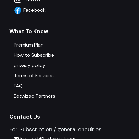
Facebook
What To Know
Premium Plan
How to Subscribe
privacy policy
Terms of Services
FAQ
Betwizad Partners
Contact Us
For Subscription / general enquiries:
Support@betwizad.com