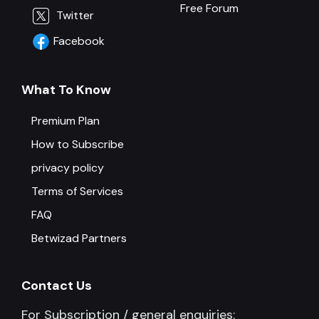
Free Forum
Twitter
Facebook
What To Know
Premium Plan
How to Subscribe
privacy policy
Terms of Services
FAQ
Betwizad Partners
Contact Us
For Subscription / general enquiries: