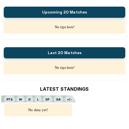
Upcoming 20 Matches
No tips here!
Last 20 Matches
No tips here!
LATEST STANDINGS
PTS
W
D
L
GF
GA
+/-
No data yet!