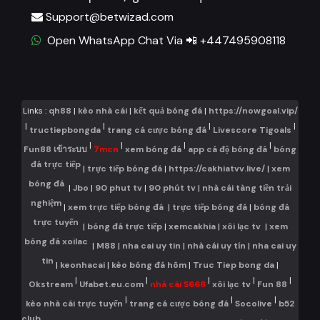
Support@betwizad.com
Open WhatsApp Chat Via 📲 +447495908118
Links :
qh88
|
kèo nhà cái
|
kết quả bóng đá
|
https://nowgoal.vip/
|
|
|
|
tructiepbongda
trang cá cược bóng đá
Livescore Tigoals
|
|
|
|
Fun88 เข้าระบบ
7mcn
xem bóng đá
app cá độ bóng đá
bóng
đá trực tiếp
|
trực tiếp bóng đá
|
https://cakhiatvv.live/
|
xem
bóng đá
|
Jbo
|
90 phut tv
|
90 phút tv
|
nhà cái tàng tiền trải
nghiệm
|
xem trực tiếp bóng đá
|
trực tiếp bóng đá
|
bóng đá
trực tuyến
|
bóng đá trực tiếp
|
xemcakhia
|
xôi lạc tv
|
xem
bóng đá xoilac
|
M88
|
nha cai uy tin
|
nhà cái uy tín
|
nha cai uy
tin
|
keonhacai
|
kèo bóng đá hôm
|
Truc Tiep bong da
|
|
|
|
|
|
Okstream
Ufabet.eu.com
nhà cái S666
xôi lạc tv
Fun 88
|
|
|
kèo nhà cái trực tuyến
trang cá cược bóng đá
Socolive
b52