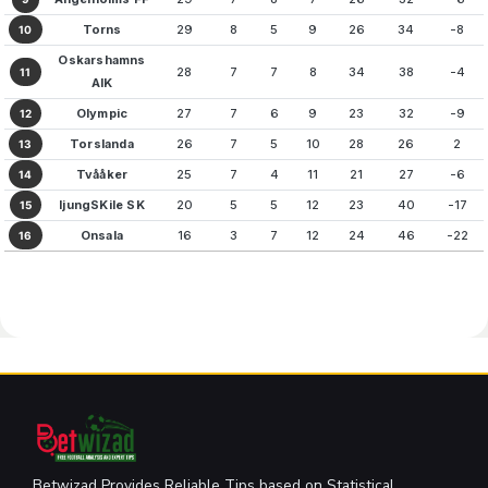
Torns
29
8
5
9
26
34
-8
10
Oskarshamns
28
7
7
8
34
38
-4
11
AIK
Olympic
27
7
6
9
23
32
-9
12
Torslanda
26
7
5
10
28
26
2
13
Tvååker
25
7
4
11
21
27
-6
14
ljungSKile SK
20
5
5
12
23
40
-17
15
Onsala
16
3
7
12
24
46
-22
16
Betwizad Provides Reliable Tips based on Statistical