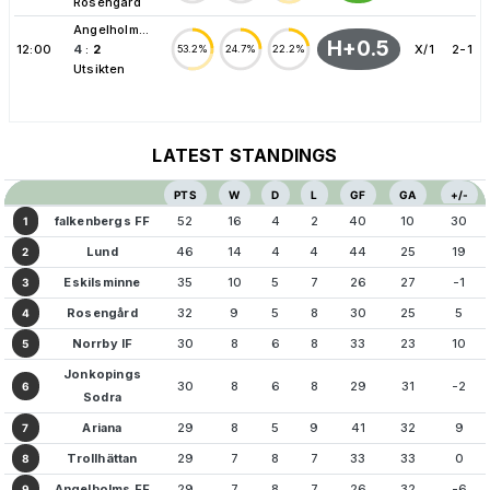
Rosengård
Angelholm...
H+0.5
12:00
4
:
2
X/1
2-1
53.2%
24.7%
22.2%
Utsikten
LATEST STANDINGS
PTS
W
D
L
GF
GA
+/-
falkenbergs FF
52
16
4
2
40
10
30
1
Lund
46
14
4
4
44
25
19
2
Eskilsminne
35
10
5
7
26
27
-1
3
Rosengård
32
9
5
8
30
25
5
4
Norrby IF
30
8
6
8
33
23
10
5
Jonkopings
30
8
6
8
29
31
-2
6
Sodra
Ariana
29
8
5
9
41
32
9
7
Trollhättan
29
7
8
7
33
33
0
8
Angelholms FF
29
7
8
7
26
32
-6
9