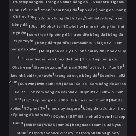
|
|
|
|
tructiepbongda
trang cá cược bóng đá
Livescore Tigoals
|
|
|
|
Fun88 เข้าระบบ
7mcn
xem bóng đá
app cá độ bóng đá
bóng
đá trực tiếp
|
trực tiếp bóng đá
|
https://cakhiatvv.live/
|
xem
bóng đá
|
Jbo
|
90 phut tv
|
90 phút tv
|
nhà cái tàng tiền trải
nghiệm
|
xem trực tiếp bóng đá
|
trực tiếp bóng đá
|
bóng đá
trực tuyến
|
bóng đá trực tiếp
|
xemcakhia
|
xôi lạc tv
|
xem
bóng đá xoilac
|
M88
|
nha cai uy tin
|
nhà cái uy tín
|
nha cai uy
tin
|
keonhacai
|
kèo bóng đá hôm
|
Truc Tiep bong da
|
|
|
|
|
|
Okstream
Ufabet.eu.com
nhà cái S666
xôi lạc tv
Fun 88
|
|
|
kèo nhà cái trực tuyến
trang cá cược bóng đá
Socolive
b52
club
|
Sun win
|
iwin club
|
6ff
|
88aa
|
Xoilac
|
Xem bóng đá Xoilac
|
|
|
|
|
Xoilac
link xem bóng đá cakhiatv
90phuttv
Sunwin
Sun
win
|
trực tiếp bóng đá
|
s666
|
tỷ lệ ca cuoc
|
Fun88
|
fly88
|
|
|
|
|
xoilac
90 phut TV
nhacaiuytin.guru
bóng đá trực tiếp
trực
tiếp bóng đá hôm nay
|
90phut
|
BET168
|
nohu90 com
|
tải app
Go88
|
link M88
|
W888
|
mm99
|
bongdaso.team
|
uu88.you
|
|
|
SC88
https://socolive.direct/
https://hitclub3.jp.net/