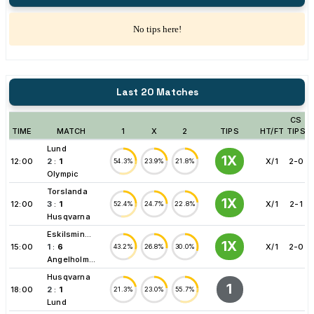
No tips here!
Last 20 Matches
CS
TIME
MATCH
1
X
2
TIPS
HT/FT
TIPS
Lund
1X
12:00
2
:
1
X/1
2-0
54.3%
23.9%
21.8%
Olympic
Torslanda
1X
12:00
3
:
1
X/1
2-1
52.4%
24.7%
22.8%
Husqvarna
Eskilsmin...
1X
15:00
1
:
6
X/1
2-0
43.2%
26.8%
30.0%
Angelholm...
Husqvarna
1
18:00
2
:
1
21.3%
23.0%
55.7%
Lund