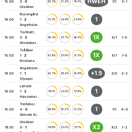
HWEH
15:00
3
:
0
1/1
3-1
62.3%
21.4%
16.3%
Utsikten
Rosengård
1
18:00
1
:
2
51.3%
24.9%
23.9%
Angelholm...
Trollhätt...
1X
15:00
3
:
3
X/1
1-0
38.3%
25.7%
36.0%
Atvidaber...
Tvååker
1X
15:00
1
:
2
X/1
1-0
42.9%
25.8%
31.3%
Kristians...
Angelholm...
+1.5
18:00
1
:
1
2/X
2-2
42.7%
26.4%
30.9%
Olympic
Laholm
1
18:00
1
:
2
19.1%
23.0%
57.9%
Hässlehol...
Trellebor...
1
15:00
4
:
0
1/1
4-0
69.9%
18.2%
12.0%
Skövde AI...
Utsikten
X2
18:30
0
:
1
X/2
1-2
19.9%
23.0%
57.1%