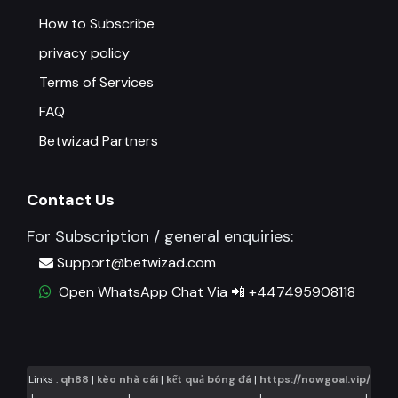
How to Subscribe
privacy policy
Terms of Services
FAQ
Betwizad Partners
Contact Us
For Subscription / general enquiries:
Support@betwizad.com
Open WhatsApp Chat Via 📲 +447495908118
Links :
qh88
|
kèo nhà cái
|
kết quả bóng đá
|
https://nowgoal.vip/