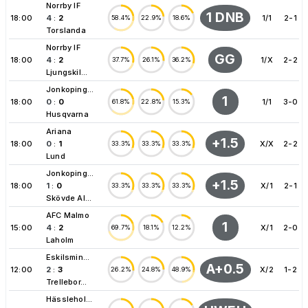
Norrby IF
1 DNB
18:00
4
:
2
1/1
2-1
58.4%
22.9%
18.6%
Torslanda
Norrby IF
GG
18:00
4
:
2
1/X
2-2
37.7%
26.1%
36.2%
Ljungskil...
Jonkoping...
1
18:00
0
:
0
1/1
3-0
61.8%
22.8%
15.3%
Husqvarna
Ariana
+1.5
18:00
0
:
1
X/X
2-2
33.3%
33.3%
33.3%
Lund
Jonkoping...
+1.5
18:00
1
:
0
X/1
2-1
33.3%
33.3%
33.3%
Skövde AI...
AFC Malmo
1
15:00
4
:
2
X/1
2-0
69.7%
18.1%
12.2%
Laholm
Eskilsmin...
A+0.5
12:00
2
:
3
X/2
1-2
26.2%
24.8%
48.9%
Trellebor...
Hässlehol...