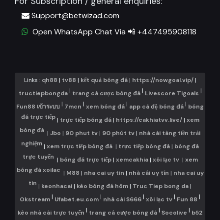
For Subscription / general enquiries:
Support@betwizad.com
Open WhatsApp Chat Via 📲 +447495908118
Links :
qh88
|
tv88
|
kết quả bóng đá
|
https://nowgoal.vip/
|
|
|
|
tructiepbongda
trang cá cược bóng đá
Livescore Tigoals
|
|
|
|
Fun88 เข้าระบบ
7mcn
xem bóng đá
app cá độ bóng đá
bóng
đá trực tiếp
|
trực tiếp bóng đá
|
https://cakhiatvv.live/
|
xem
bóng đá
|
Jbo
|
90 phut tv
|
90 phút tv
|
nhà cái tàng tiền trải
nghiệm
|
xem trực tiếp bóng đá
|
trực tiếp bóng đá
|
bóng đá
trực tuyến
|
bóng đá trực tiếp
|
xemcakhia
|
xôi lạc tv
|
xem
bóng đá xoilac
|
M88
|
nha cai uy tin
|
nhà cái uy tín
|
nha cai uy
tin
|
keonhacai
|
kèo bóng đá hôm
|
Truc Tiep bong da
|
|
|
|
|
|
Okstream
Ufabet.eu.com
nhà cái S666
xôi lạc tv
Fun 88
|
|
|
kèo nhà cái trực tuyến
trang cá cược bóng đá
Socolive
b52