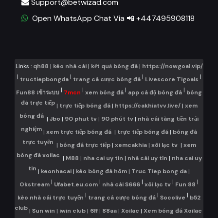
Support@betwizad.com
Open WhatsApp Chat Via 📲 +447495908118
Links :
qh88
|
kèo nhà cái
|
kết quả bóng đá
|
https://nowgoal.vip/
|
|
|
|
tructiepbongda
trang cá cược bóng đá
Livescore Tigoals
|
|
|
|
Fun88 เข้าระบบ
7mcn
xem bóng đá
app cá độ bóng đá
bóng
đá trực tiếp
|
trực tiếp bóng đá
|
https://cakhiatvv.live/
|
xem
bóng đá
|
Jbo
|
90 phut tv
|
90 phút tv
|
nhà cái tàng tiền trải
nghiệm
|
xem trực tiếp bóng đá
|
trực tiếp bóng đá
|
bóng đá
trực tuyến
|
bóng đá trực tiếp
|
xemcakhia
|
xôi lạc tv
|
xem
bóng đá xoilac
|
M88
|
nha cai uy tin
|
nhà cái uy tín
|
nha cai uy
tin
|
keonhacai
|
kèo bóng đá hôm
|
Truc Tiep bong da
|
|
|
|
|
|
Okstream
Ufabet.eu.com
nhà cái S666
xôi lạc tv
Fun 88
|
|
|
kèo nhà cái trực tuyến
trang cá cược bóng đá
Socolive
b52
club
|
Sun win
|
iwin club
|
6ff
|
88aa
|
Xoilac
|
Xem bóng đá Xoilac