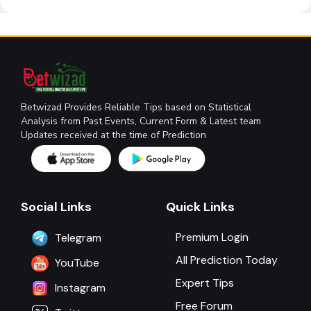
Betwizad Provides Reliable Tips based on Statistical
Analysis from Past Events, Current Form & Latest team
Updates received at the time of Prediction
Social Links
Quick Links
Premium Login
Telegram
All Prediction Today
YouTube
Expert Tips
Instagram
Free Forum