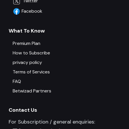
Twitter
Facebook
What To Know
Premium Plan
How to Subscribe
privacy policy
Terms of Services
FAQ
Betwizad Partners
Contact Us
For Subscription / general enquiries: