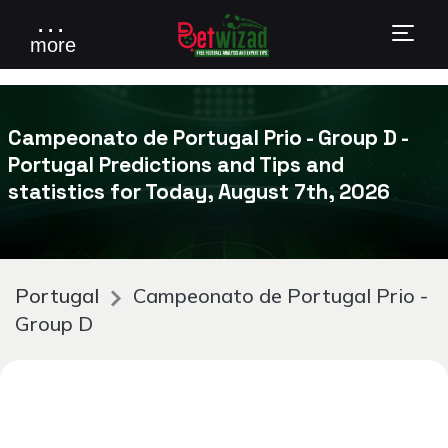
. . .
more
Campeonato de Portugal Prio - Group D -
Portugal Predictions and Tips and
statistics for Today, August 7th, 2026
Portugal
Campeonato de Portugal Prio -
Group D