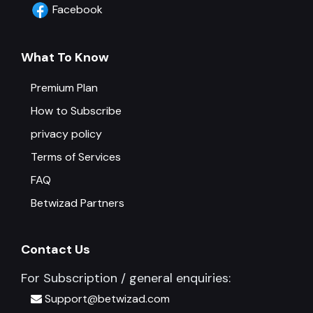
Facebook
What To Know
Premium Plan
How to Subscribe
privacy policy
Terms of Services
FAQ
Betwizad Partners
Contact Us
For Subscription / general enquiries:
Support@betwizad.com