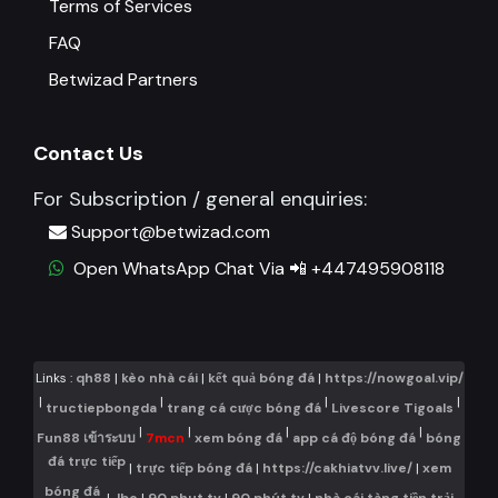
Terms of Services
FAQ
Betwizad Partners
Contact Us
For Subscription / general enquiries:
Support@betwizad.com
Open WhatsApp Chat Via 📲 +447495908118
Links :
qh88
|
kèo nhà cái
|
kết quả bóng đá
|
https://nowgoal.vip/
|
|
|
|
tructiepbongda
trang cá cược bóng đá
Livescore Tigoals
|
|
|
|
Fun88 เข้าระบบ
7mcn
xem bóng đá
app cá độ bóng đá
bóng
đá trực tiếp
|
trực tiếp bóng đá
|
https://cakhiatvv.live/
|
xem
bóng đá