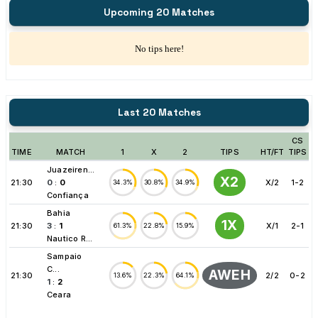
Upcoming 20 Matches
No tips here!
Last 20 Matches
CS
TIME
MATCH
1
X
2
TIPS
HT/FT
TIPS
Juazeiren...
X2
21:30
0
:
0
X/2
1-2
34.3%
30.8%
34.9%
Confiança
Bahia
1X
21:30
3
:
1
X/1
2-1
61.3%
22.8%
15.9%
Nautico R...
Sampaio
C...
AWEH
21:30
2/2
0-2
13.6%
22.3%
64.1%
1
:
2
Ceara