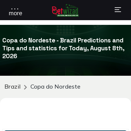
. . .
more
Copa do Nordeste - Brazil Predictions and
Tips and statistics for Today, August 8th,
2026
Brazil
Copa do Nordeste