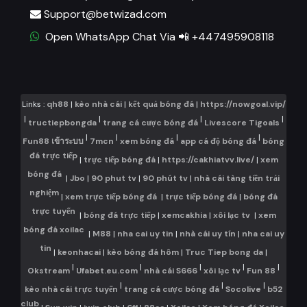
Support@betwizad.com
Open WhatsApp Chat Via 📲 +447495908118
Links :
qh88
|
kèo nhà cái
|
kết quả bóng đá
|
https://nowgoal.vip/
|
|
|
|
tructiepbongda
trang cá cược bóng đá
Livescore Tigoals
|
|
|
|
Fun88 เข้าระบบ
7mcn
xem bóng đá
app cá độ bóng đá
bóng
đá trực tiếp
|
trực tiếp bóng đá
|
https://cakhiatvv.live/
|
xem
bóng đá
|
Jbo
|
90 phut tv
|
90 phút tv
|
nhà cái tàng tiền trải
nghiệm
|
xem trực tiếp bóng đá
|
trực tiếp bóng đá
|
bóng đá
trực tuyến
|
bóng đá trực tiếp
|
xemcakhia
|
xôi lạc tv
|
xem
bóng đá xoilac
|
M88
|
nha cai uy tin
|
nhà cái uy tín
|
nha cai uy
tin
|
keonhacai
|
kèo bóng đá hôm
|
Truc Tiep bong da
|
|
|
|
|
|
Okstream
Ufabet.eu.com
nhà cái S666
xôi lạc tv
Fun 88
|
|
|
kèo nhà cái trực tuyến
trang cá cược bóng đá
Socolive
b52
club