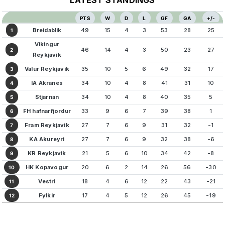
PTS
W
D
L
GF
GA
+/-
Breidablik
49
15
4
3
53
28
25
1
Vikingur
46
14
4
3
50
23
27
2
Reykjavik
Valur Reykjavik
35
10
5
6
49
32
17
3
IA Akranes
34
10
4
8
41
31
10
4
Stjarnan
34
10
4
8
40
35
5
5
FH hafnarfjordur
33
9
6
7
39
38
1
6
Fram Reykjavik
27
7
6
9
31
32
-1
7
KA Akureyri
27
7
6
9
32
38
-6
8
KR Reykjavik
21
5
6
10
34
42
-8
9
HK Kopavogur
20
6
2
14
26
56
-30
10
Vestri
18
4
6
12
22
43
-21
11
Fylkir
17
4
5
12
26
45
-19
12