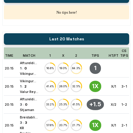
No tips here!
Last 20 Matches
CS
TIME
MATCH
1
X
2
TIPS
HT/FT
TIPS
Aftureldi...
1
20:15
1
:
0
16.6%
19.0%
64.3%
Vikingur...
Vikingur...
1X
20:15
1
:
2
X/1
3-1
41.4%
26.0%
32.5%
Valur Rey...
Aftureldi...
+1.5
20:15
3
:
0
X/2
1-2
33.2%
25.3%
41.5%
Stjarnan
Breidabli...
3
:
3
1X
20:15
X/1
2-1
57.6%
20.7%
21.7%
KR