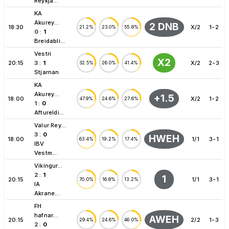
Reykja...
KA
Akurey...
2 DNB
18:30
X/2
1-2
21.2%
23.0%
55.8%
0
:
1
Breidabli...
Vestri
X2
20:15
3
:
1
X/2
2-3
32.5%
26.0%
41.4%
Stjarnan
KA
Akurey...
+1.5
18:00
X/2
1-2
47.9%
24.6%
27.6%
1
:
0
Aftureldi...
Valur Rey...
3
:
0
HWEH
18:00
1/1
3-1
63.4%
19.2%
17.4%
IBV
Vestm...
Vikingur...
2
:
1
1
20:15
1/1
3-1
70.0%
16.8%
13.2%
IA
Akrane...
FH
hafnar...
AWEH
20:15
2/2
1-3
29.4%
24.6%
46.0%
2
:
0