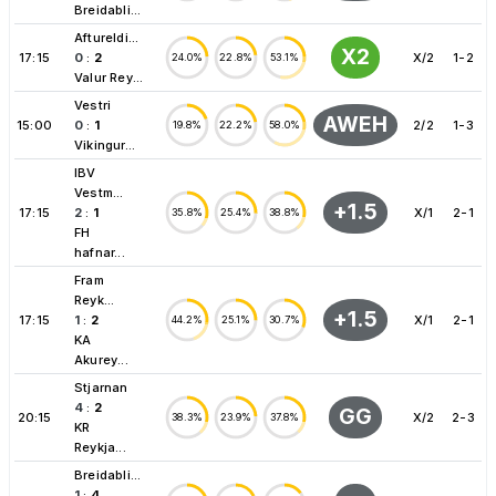
Breidabli...
Aftureldi...
X2
17:15
0
:
2
X/2
1-2
24.0%
22.8%
53.1%
Valur Rey...
Vestri
AWEH
15:00
0
:
1
2/2
1-3
19.8%
22.2%
58.0%
Vikingur...
IBV
Vestm...
+1.5
17:15
2
:
1
X/1
2-1
35.8%
25.4%
38.8%
FH
hafnar...
Fram
Reyk...
+1.5
17:15
1
:
2
X/1
2-1
44.2%
25.1%
30.7%
KA
Akurey...
Stjarnan
4
:
2
GG
20:15
X/2
2-3
38.3%
23.9%
37.8%
KR
Reykja...
Breidabli...
1
:
4