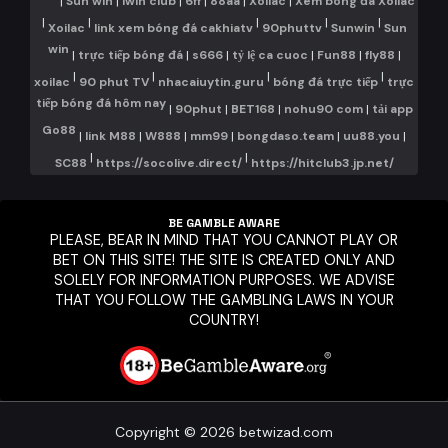
|
Sun win
|
iwin club
|
6ff
|
88aa
|
Xoilac
|
Xem bóng đá Xoilac
|
|
|
|
|
Xoilac
link xem bóng đá cakhiatv
90phuttv
Sunwin
Sun
win
|
trực tiếp bóng đá
|
s666
|
tỷ lệ ca cuoc
|
Fun88
|
fly88
|
|
|
|
|
xoilac
90 phut TV
nhacaiuytin.guru
bóng đá trực tiếp
trực
tiếp bóng đá hôm nay
|
90phut
|
BET168
|
nohu90 com
|
tải app
Go88
|
link M88
|
W888
|
mm99
|
bongdaso.team
|
uu88.you
|
|
|
SC88
https://socolive.direct/
https://hitclub3.jp.net/
BE GAMBLE AWARE
PLEASE, BEAR IN MIND THAT YOU CANNOT PLAY OR
BET ON THIS SITE! THE SITE IS CREATED ONLY AND
SOLELY FOR INFORMATION PURPOSES. WE ADVISE
THAT YOU FOLLOW THE GAMBLING LAWS IN YOUR
COUNTRY!
Copyright © 2026 betwizad.com