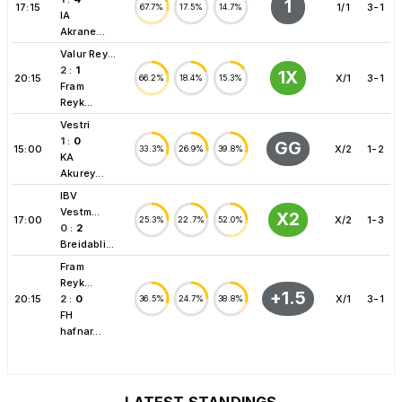
1
17:15
1/1
3-1
67.7%
17.5%
14.7%
IA
Akrane...
Valur Rey...
2
:
1
1X
20:15
X/1
3-1
66.2%
18.4%
15.3%
Fram
Reyk...
Vestri
1
:
0
GG
15:00
X/2
1-2
33.3%
26.9%
39.8%
KA
Akurey...
IBV
Vestm...
X2
17:00
X/2
1-3
25.3%
22.7%
52.0%
0
:
2
Breidabli...
Fram
Reyk...
+1.5
20:15
2
:
0
X/1
3-1
36.5%
24.7%
38.8%
FH
hafnar...
LATEST STANDINGS