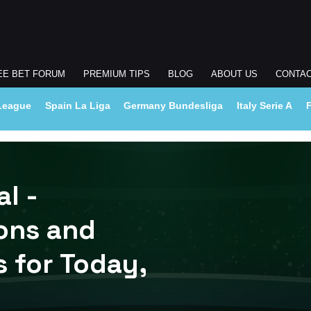
EE BET FORUM
PREMIUM TIPS
BLOG
ABOUT US
CONTAC
League
Spain La Liga
Germany Bundesliga
Italy Serie A
l -
ons and
s for Today,