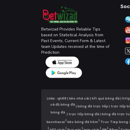
Soc
Betwizad Provides Reliable Tips
based on Statistical Analysis from
Past Events, Current Form & Latest
team Updates received at the time of
Prediction
Links :
qh88
|
kèo nhà cái
|
kết quả bóng đá
|
http
cá độ bóng đá
|
bóng đá trực tiếp
|
trực tiếp 
bóng đá
|
trực tiếp bóng đá
|
bóng đá trực t
|
|
keonhacai
kèo bóng đá hôm
Truc Tiep bong 
|
|
|
|
|
|
b52 club
Sun win
iwin club
6ff
88aa
Xoila