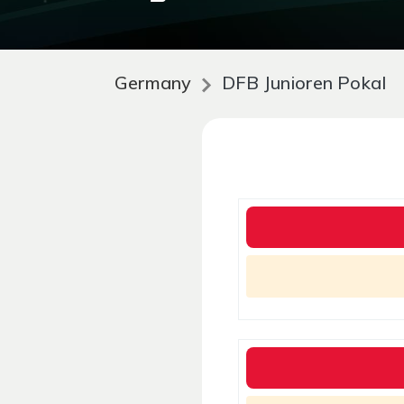
Germany
DFB Junioren Pokal