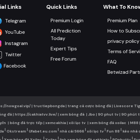
ial Links
Quick Links
What To Kno
Premium Login
Premium Plan
Telegram
All Prediction
How to Subsc
YouTube
Today
privacy policy
Instagram
Expert Tips
Terms of Serv
Twitter
Free Forum
FAQ
Facebook
Betwizad Part
s://nowgoal.vip/
|
tructiepbongda
|
trang cá cược bóng đá
|
Livescore Tig
bóng đá
|
https://cakhiatvv.live/
|
xem bóng đá
|
Jbo
|
90 phut tv
|
90 phút t
uyến
|
bóng đá trực tiếp
|
xemcakhia
|
xôi lạc tv
|
xem bóng đá xoilac
|
M88
|
|
|
|
|
|
da
Okstream
Ufabet.eu.com
nhà cái S666
xôi lạc tv
Fun 88
kèo nhà c
|
|
|
|
|
c
Xem bóng đá Xoilac
Xoilac
link xem bóng đá cakhiatv
90phuttv
Su