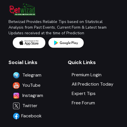
Betwizad Provides Reliable Tips based on Statistical
Analysis from Past Events, Current Form & Latest team
Updates received at the time of Prediction
Social Links
Quick Links
Premium Login
Telegram
All Prediction Today
YouTube
Expert Tips
Instagram
Free Forum
Twitter
Facebook