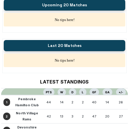
Upcoming 20 Matches
No tips here!
Last 20 Matches
No tips here!
LATEST STANDINGS
PTS
W
D
L
GF
GA
+/-
Pembroke
44
14
2
2
40
14
26
1
Hamilton Club
North Village
42
13
3
2
47
20
27
2
Rams
Devonshire