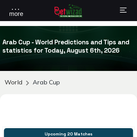
. . .
more
Arab Cup - World Predictions and Tips and
statistics for Today, August 6th, 2026
World
Arab Cup
Upcoming 20 Matches