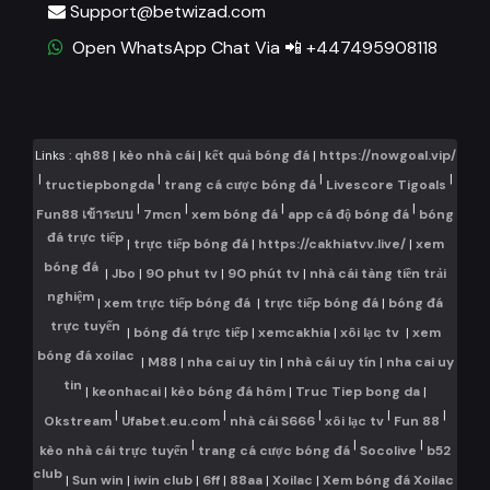
Support@betwizad.com
Open WhatsApp Chat Via 📲 +447495908118
Links :
qh88
|
kèo nhà cái
|
kết quả bóng đá
|
https://nowgoal.vip/
|
|
|
|
tructiepbongda
trang cá cược bóng đá
Livescore Tigoals
|
|
|
|
Fun88 เข้าระบบ
7mcn
xem bóng đá
app cá độ bóng đá
bóng
đá trực tiếp
|
trực tiếp bóng đá
|
https://cakhiatvv.live/
|
xem
bóng đá
|
Jbo
|
90 phut tv
|
90 phút tv
|
nhà cái tàng tiền trải
nghiệm
|
xem trực tiếp bóng đá
|
trực tiếp bóng đá
|
bóng đá
trực tuyến
|
bóng đá trực tiếp
|
xemcakhia
|
xôi lạc tv
|
xem
bóng đá xoilac
|
M88
|
nha cai uy tin
|
nhà cái uy tín
|
nha cai uy
tin
|
keonhacai
|
kèo bóng đá hôm
|
Truc Tiep bong da
|
|
|
|
|
|
Okstream
Ufabet.eu.com
nhà cái S666
xôi lạc tv
Fun 88
|
|
|
kèo nhà cái trực tuyến
trang cá cược bóng đá
Socolive
b52
club
|
Sun win
|
iwin club
|
6ff
|
88aa
|
Xoilac
|
Xem bóng đá Xoilac