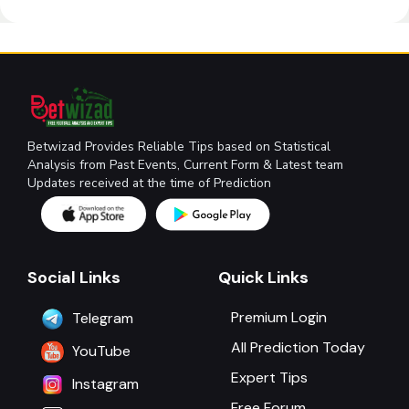
Betwizad Provides Reliable Tips based on Statistical
Analysis from Past Events, Current Form & Latest team
Updates received at the time of Prediction
Social Links
Quick Links
Premium Login
Telegram
All Prediction Today
YouTube
Expert Tips
Instagram
Free Forum