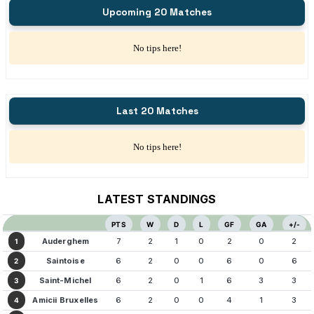
Upcoming 20 Matches
No tips here!
Last 20 Matches
No tips here!
LATEST STANDINGS
PTS
W
D
L
GF
GA
+/-
Auderghem
7
2
1
0
2
0
2
1
Saintoise
6
2
0
0
6
0
6
2
Saint-Michel
6
2
0
1
6
3
3
3
Amicii Bruxelles
6
2
0
0
4
1
3
4