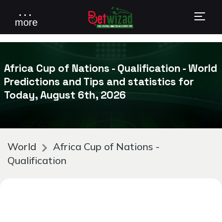
. . .
more
Africa Cup of Nations - Qualification - World
Predictions and Tips and statistics for
Today, August 6th, 2026
World
Africa Cup of Nations -
Qualification