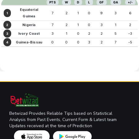
PTS
W
D
L
GF
GA
+/-
Equatorial
7
2
1
0
9
3
6
1
Guinea
Nigeria
7
2
1
0
3
1
2
2
Ivory Coast
3
1
0
2
2
5
-3
3
Guinea-Bissau
0
0
0
3
2
7
-5
4
Betwizad Provides Reliable Tips based on Statistical
Analysis from Past Events, Current Form & Latest team
Updates received at the time of Prediction