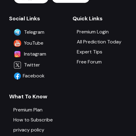
Social Links
Quick Links
Premium Login
Telegram
All Prediction Today
YouTube
Expert Tips
Instagram
Free Forum
Twitter
Facebook
What To Know
Premium Plan
How to Subscribe
privacy policy