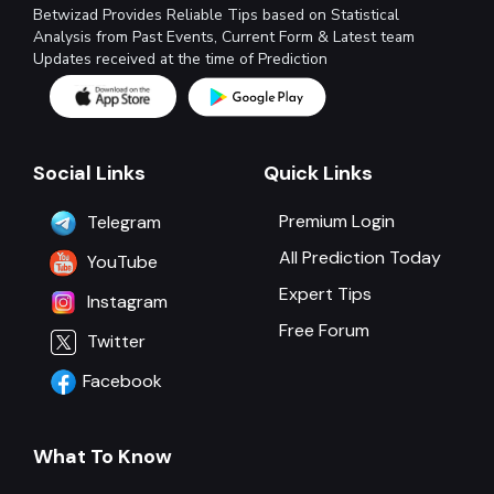
Betwizad Provides Reliable Tips based on Statistical
Analysis from Past Events, Current Form & Latest team
Updates received at the time of Prediction
Social Links
Quick Links
Premium Login
Telegram
All Prediction Today
YouTube
Expert Tips
Instagram
Free Forum
Twitter
Facebook
What To Know