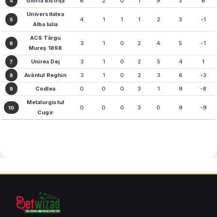
Gloria Bistriţa
6
2
0
1
9
3
6
4
Universitatea
4
1
1
1
2
3
-1
5
Alba Iulia
ACS Târgu
3
1
0
2
4
5
-1
6
Mureș 1898
Unirea Dej
3
1
0
2
5
4
1
7
Avântul Reghin
3
1
0
2
3
6
-3
8
Codlea
0
0
0
3
1
9
-8
9
Metalurgistul
0
0
0
3
0
9
-9
10
Cugir