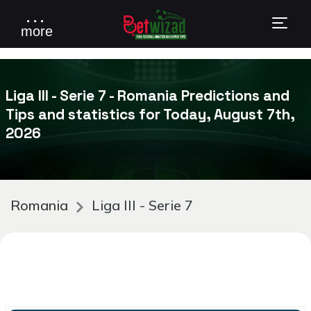
. . .
more
Liga III - Serie 7 - Romania Predictions and
Tips and statistics for Today, August 7th,
2026
Romania
Liga III - Serie 7